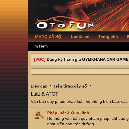
MẠNG XÃ HỘI
LenXe.vn
Trang chủ
B
Tìm kiếm
[VGC]
Đăng ký tham gia GYMKHANA CAR GAME
Diễn đàn
Trên từng cây số
Luật & ATGT
Văn bản quy phạm pháp luật, hệ thống biển báo, các t
Pháp luật & Quy định
Hệ thống văn bản quy phạm pháp luật bao gồ
nhật biển báo trên đường