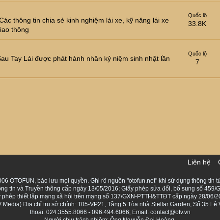
Quốc lộ
c thông tin chia sẻ kinh nghiệm lái xe, kỹ năng lái xe
33.8K
iao thông
Quốc lộ
 Sau Tay Lái được phát hành nhân kỷ niệm sinh nhật lần
7
Liên hệ
06 OTOFUN, bảo lưu mọi quyền. Ghi rõ nguồn "otofun.net" khi sử dụng thông tin từ
ng tin và Truyền thông cấp ngày 13/05/2016; Giấy phép sửa đổi, bổ sung số 459/G
Giấy phép thiết lập mạng xã hội trên mạng số 137/GXN-PTTH&TTĐT cấp ngày 28/06/2
Media) Địa chỉ trụ sở chính: T05-VP21, Tầng 5 Tòa nhà Stellar Garden, Số 35 L
thoại: 024.3555.8066 - 096.494.6066; Email: contact@otv.vn