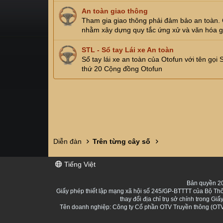
An toàn giao thông
Tham gia giao thông phải đảm bảo an toàn. Cá
nhằm xây dựng quy tắc ứng xử và văn hóa g
STL - Sổ tay Lái xe An toàn
Sổ tay lái xe an toàn của Otofun với tên gọi
thứ 20 Cộng đồng Otofun
Diễn đàn
Trên từng cây số
Tiếng Việt
Bản quyền 20
Giấy phép thiết lập mạng xã hội số 245/GP-BTTTT của Bộ Thô
thay đổi địa chỉ trụ sở chính trong 
Tên doanh nghiệp: Công ty Cổ phần OTV Truyền thông (OTV 