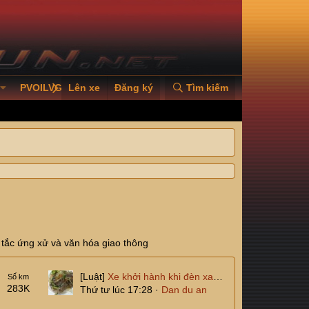
PVOILVGC2026
Lên xe
Đăng ký
Tìm kiếm
 tắc ứng xử và văn hóa giao thông
[Luật]
Xe khởi hành khi đèn xanh chưa bật.
Số km
283K
Thứ tư lúc 17:28
Dan du an