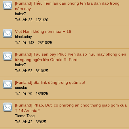
[Funland]
Triều Tiên lần đầu phóng tên lửa đạn đạo trong
năm nay
baicx7
Trả lời
33
15/1/26
Việt Nam không nên mua F-16
blackuday
Trả lời
143
25/10/25
[Funland]
Tàu sân bay Phúc Kiến đã sở hữu máy phóng điện
từ ngang ngửa lớp Gerald R. Ford.
baicx7
Trả lời
53
8/10/25
[Funland]
Starlink dùng trong quân sự!
cocsku
Trả lời
79
18/9/25
[Funland]
Pháp, Đức có phương án chọc thủng giáp gốm của
T-14 Armata?
Tiamo Tong
Trả lời
42
6/9/25