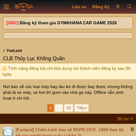
Lên xe
Đăng ký
[VGC]
Đăng ký tham gia GYMKHANA CAR GAME 2026
FunLand
CLB Thủy Lục Không Quân
Tính năng đăng bài chỉ khả dụng với thành viên đăng ký sau 90
ngày
Nơi bàn về các loại máy bay tàu bò đi được bay được nhưng không
phải là xe máy, xe hơi thì gom vào nhà ga này. Offline vẫn sinh
hoạt ở chi hội...
1
…
30
Tiếp
Bộ lọc
[Funland]
Chiến tranh bảo vệ BGPB 1979- 1989 theo lời
á
kể của người trong cuộc ( phần 3)