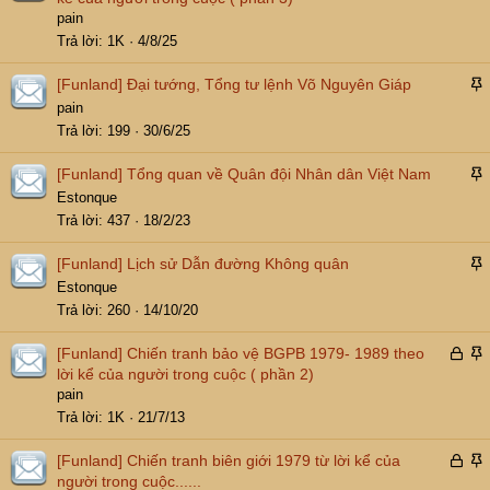
n
pain
l
Trả lời
1K
4/8/25
ê
n
[Funland]
Đại tướng, Tổng tư lệnh Võ Nguyên Giáp
t
á
pain
r
n
Trả lời
199
30/6/25
ể
l
n
ê
[Funland]
Tổng quan về Quân đội Nhân dân Việt Nam
n
á
Estonque
t
n
Trả lời
437
18/2/23
r
l
ể
ê
[Funland]
Lịch sử Dẫn đường Không quân
n
n
á
Estonque
t
n
Trả lời
260
14/10/20
r
l
ể
ê
Đ
[Funland]
Chiến tranh bảo vệ BGPB 1979- 1989 theo
n
n
ã
á
lời kể của người trong cuộc ( phần 2)
t
k
n
pain
r
h
l
Trả lời
1K
21/7/13
ể
ó
ê
n
a
n
Đ
[Funland]
Chiến tranh biên giới 1979 từ lời kể của
t
ã
á
người trong cuộc......