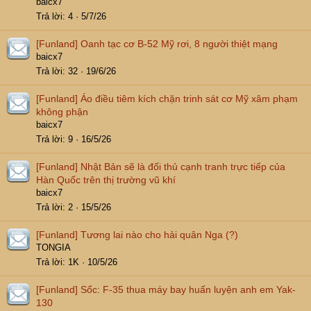
baicx7
Trả lời
4
5/7/26
[Funland]
Oanh tạc cơ B-52 Mỹ rơi, 8 người thiệt mạng
baicx7
Trả lời
32
19/6/26
[Funland]
Áo điều tiêm kích chặn trinh sát cơ Mỹ xâm phạm
không phận
baicx7
Trả lời
9
16/5/26
[Funland]
Nhật Bản sẽ là đối thủ cạnh tranh trực tiếp của
Hàn Quốc trên thị trường vũ khí
baicx7
Trả lời
2
15/5/26
[Funland]
Tương lai nào cho hải quân Nga (?)
TONGIA
Trả lời
1K
10/5/26
[Funland]
Sốc: F-35 thua máy bay huấn luyện anh em Yak-
130