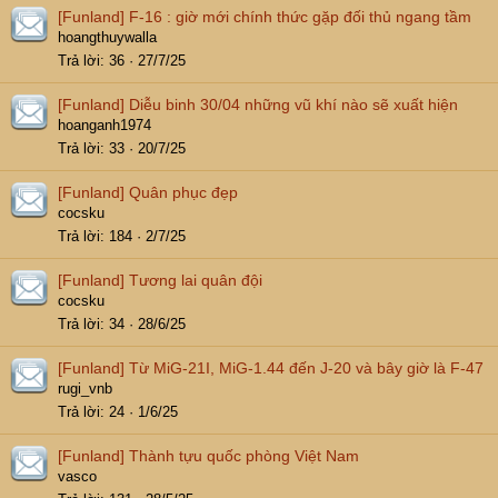
[Funland]
F-16 : giờ mới chính thức gặp đối thủ ngang tầm
hoangthuywalla
Trả lời
36
27/7/25
[Funland]
Diễu binh 30/04 những vũ khí nào sẽ xuất hiện
hoanganh1974
Trả lời
33
20/7/25
[Funland]
Quân phục đẹp
cocsku
Trả lời
184
2/7/25
[Funland]
Tương lai quân đội
cocsku
Trả lời
34
28/6/25
[Funland]
Từ MiG-21I, MiG-1.44 đến J-20 và bây giờ là F-47
rugi_vnb
Trả lời
24
1/6/25
[Funland]
Thành tựu quốc phòng Việt Nam
vasco