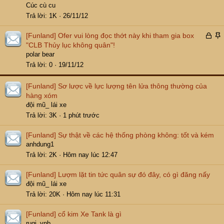
r
k
n
Cúc cù cu
ể
h
l
Trả lời
1K
26/11/12
n
ó
ê
a
n
Đ
[Funland]
Ofer vui lòng đọc thớt này khi tham gia box
t
ã
á
"CLB Thủy lục không quân"!
r
k
n
polar bear
ể
h
l
Trả lời
0
19/11/12
n
ó
ê
a
n
[Funland]
Sơ lược về lực lượng tên lửa thông thường của
t
hàng xóm
r
đội mũ_ lái xe
ể
Trả lời
3K
1 phút trước
n
[Funland]
Sự thật về các hệ thống phòng không: tốt và kém
anhdung1
Trả lời
2K
Hôm nay lúc 12:47
[Funland]
Lượm lặt tin tức quân sự đó đây, có gì đăng nấy
đội mũ_ lái xe
Trả lời
20K
Hôm nay lúc 11:31
[Funland]
cổ kim Xe Tank là gì
rugi_vnb