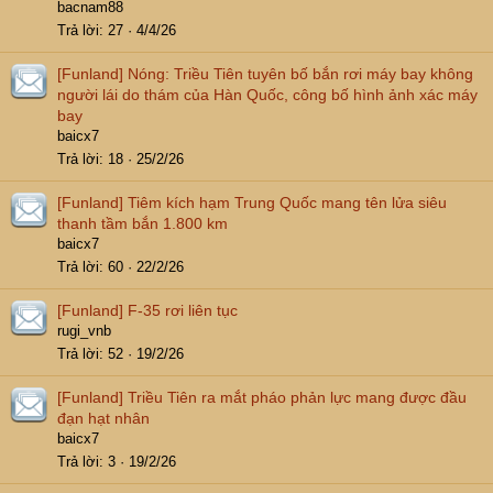
bacnam88
Trả lời
27
4/4/26
[Funland]
Nóng: Triều Tiên tuyên bố bắn rơi máy bay không
người lái do thám của Hàn Quốc, công bố hình ảnh xác máy
bay
baicx7
Trả lời
18
25/2/26
[Funland]
Tiêm kích hạm Trung Quốc mang tên lửa siêu
thanh tầm bắn 1.800 km
baicx7
Trả lời
60
22/2/26
[Funland]
F-35 rơi liên tục
rugi_vnb
Trả lời
52
19/2/26
[Funland]
Triều Tiên ra mắt pháo phản lực mang được đầu
đạn hạt nhân
baicx7
Trả lời
3
19/2/26