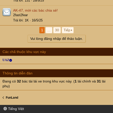
Trả lời
131
28/5/25
AK-47, mời các bác chia sẻ!
2fast2fear
Trả lời
1K
16/5/25
1
…
30
Tiếp
Vui lòng đăng nhập để thảo luận.
Các chã thuộc khu vực này
UAZ
Thông tin diễn đàn
Đang có
32
bác tài lái xe trong khu vực này. (
1
lái chính và
31
lái
phụ)
FunLand
Tiếng Việt