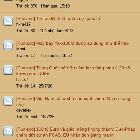
Trả lời
870
Hôm qua, 15:10
[Funland]
Tin tức kỹ thuật quân sự quốc tế
hkm417
Trả lời
8K
Chủ nhật lúc 08:13
[Funland]
Máy bay Yak-130M được sử dụng như thế nào
Mont
Trả lời
17
Thứ sáu lúc 18:52
[Funland]
Trung Quốc sở hữu tiêm kích tàng hình J-20 số
lượng cực kỳ lớn
baicx7
Trả lời
14
25/7/26
[Funland]
Việt Nam sẽ tự chủ sản xuất chiến đấu cơ hạng
nhẹ
deverlex
Trả lời
554
15/7/26
[Funland]
100 tỷ Euro và giấc mộng không thành: Đức-Pháp
chấm dứt dự án FCAS, EU nhận đòn giáng mạnh