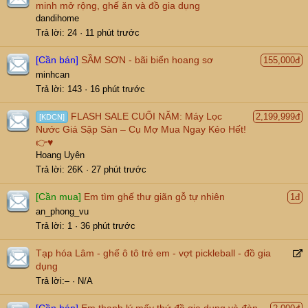
minh mở rộng, ghế ăn và đồ gia dụng
dandihome
Trả lời
24
11 phút trước
[Cần bán]
SẦM SƠN - bãi biển hoang sơ
155,000đ
minhcan
Trả lời
143
16 phút trước
FLASH SALE CUỐI NĂM: Máy Lọc
2,199,999đ
[KDCN]
Nước Giá Sập Sàn – Cụ Mợ Mua Ngay Kẻo Hết!
👉♥
Hoang Uyên
Trả lời
26K
27 phút trước
[Cần mua]
Em tìm ghế thư giãn gỗ tự nhiên
1đ
an_phong_vu
Trả lời
1
36 phút trước
Tạp hóa Lâm - ghế ô tô trẻ em - vợt pickleball - đồ gia
e
dụng
d
Trả lời
–
N/A
i
r