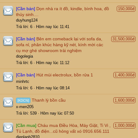
[Cần bán]
Dọn nhà ra ít đồ, kindle, bình hoa, đồ
150,000đ
thủy sinh....
duyhung124
Trả lời
6
Hôm nay lúc 11:41
[Cần bán]
Bên em comeback lại với sofa da,
31,500,000đ
sofa nỉ, phân khúc hàng kỹ nét, kính mời các
cụ mợ ghé showroom trải nghiệm
dogolegia
Trả lời
6
Hôm nay lúc 11:12
[Cần bán]
Hút mùi electrolux, bồn rửa 1
1,400,000đ
minhrtc
Trả lời
6
Hôm nay lúc 08:14
Thanh lý bồn cầu
1,600,000đ
[KDCN]
x-men205
Trả lời
539
Hôm nay lúc 07:50
[Cần mua]
Cháu mua Điều Hòa, Máy Giặt, Ti Vi ,
1,000,000đ
Tủ Lạnh, đồ điện...cũ hỏng vất xó 0916.656.111
dienlanh2810