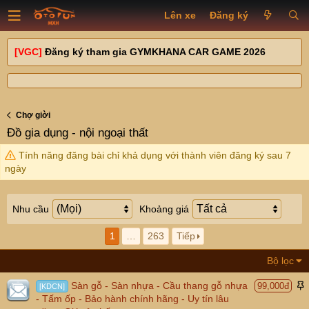
Lên xe
Đăng ký
[VGC]
Đăng ký tham gia GYMKHANA CAR GAME 2026
Chợ giời
Đồ gia dụng - nội ngoại thất
Tính năng đăng bài chỉ khả dụng với thành viên đăng ký sau 7
ngày
Nhu cầu
Khoảng giá
1
…
263
Tiếp
Bộ lọc
Sàn gỗ - Sàn nhựa - Cầu thang gỗ nhựa
99,000đ
[KDCN]
á
- Tấm ốp - Bảo hành chính hãng - Uy tín lâu