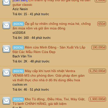
[Cần bán]
Em thanh lý mấy thứ đồ gia dụng và đàn
2,000đ
e
guitar classic
c
Aziz Nesin
t
Trả lời
15
41 phút trước
Ốp gỗ tự nhiên chống nóng mùa hè, chống
650đ
[KDCN]
ẩm mùa nồm và giữ ấm mùa đông
st101814
Trả lời
160
44 phút trước
Rèm cửa Minh Đăng - Sản Xuất Và Lắp
190,000đ
[KDCN]
Đặt Các Mẫu Rèm Cửa Đẹp
Bạch Văn Tín
Trả lời
2K
48 phút trước
Máy cấp khí tươi hồi nhiệt Ventra
6,250,000đ
[KDCN]
VEN68-MS cho phòng đơn: Giải pháp đơn giản
và thiết thực cho nhà ở đô thị dùng điều hoà
cuckoo.vn
Trả lời
46
51 phút trước
Kho Tủ đông , Điều Hòa, Tivi, Máy Giặt,
1,900,000đ
[KDCN]
Tủ lạnh CHÍNH HÃNG, giá tiết kiệm