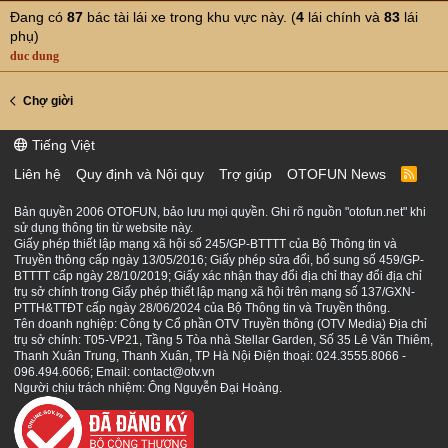
Đang có
87
bác tài lái xe trong khu vực này. (
4
lái chính và
83
lái
phụ)
duc dung
Chợ giời
Tiếng Việt
Liên hệ
Quy định và Nội quy
Trợ giúp
OTOFUN News
R
S
S
Bản quyền 2006 OTOFUN, bảo lưu mọi quyền. Ghi rõ nguồn "otofun.net" khi
sử dụng thông tin từ website này.
Giấy phép thiết lập mạng xã hội số 245/GP-BTTTT của Bộ Thông tin và
Truyền thông cấp ngày 13/05/2016; Giấy phép sửa đổi, bổ sung số 459/GP-
BTTTT cấp ngày 28/10/2019; Giấy xác nhận thay đổi địa chỉ thay đổi địa chỉ
trụ sở chính trong Giấy phép thiết lập mạng xã hội trên mạng số 137/GXN-
PTTH&TTĐT cấp ngày 28/06/2024 của Bộ Thông tin và Truyền thông.
Tên doanh nghiệp: Công ty Cổ phần OTV Truyền thông (OTV Media) Địa chỉ
trụ sở chính: T05-VP21, Tầng 5 Tòa nhà Stellar Garden, Số 35 Lê Văn Thiêm,
Thanh Xuân Trung, Thanh Xuân, TP Hà Nội Điện thoại: 024.3555.8066 -
096.494.6066; Email: contact@otv.vn
Người chịu trách nhiệm: Ông Nguyễn Đại Hoàng.