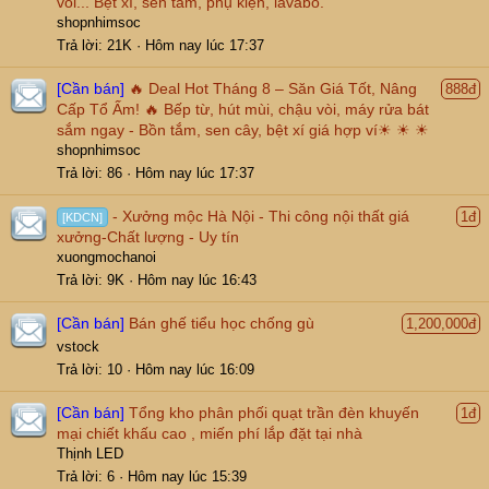
vòi... Bệt xí, sen tắm, phụ kiện, lavabo.
shopnhimsoc
Trả lời
21K
Hôm nay lúc 17:37
[Cần bán]
🔥 Deal Hot Tháng 8 – Săn Giá Tốt, Nâng
888đ
Cấp Tổ Ấm! 🔥 Bếp từ, hút mùi, chậu vòi, máy rửa bát
sắm ngay - Bồn tắm, sen cây, bệt xí giá hợp ví☀ ☀ ☀
shopnhimsoc
Trả lời
86
Hôm nay lúc 17:37
- Xưởng mộc Hà Nội - Thi công nội thất giá
1đ
[KDCN]
xưởng-Chất lượng - Uy tín
xuongmochanoi
Trả lời
9K
Hôm nay lúc 16:43
[Cần bán]
Bán ghế tiểu học chống gù
1,200,000đ
vstock
Trả lời
10
Hôm nay lúc 16:09
[Cần bán]
Tổng kho phân phối quạt trần đèn khuyến
1đ
mại chiết khấu cao , miến phí lắp đặt tại nhà
Thịnh LED
Trả lời
6
Hôm nay lúc 15:39