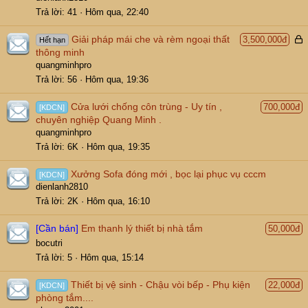
Trả lời
41
Hôm qua, 22:40
Giải pháp mái che và rèm ngoại thất
3,500,000đ
Hết hạn
ã
thông minh
k
quangminhpro
h
Trả lời
56
Hôm qua, 19:36
ó
a
Cửa lưới chống côn trùng - Uy tín ,
700,000đ
[KDCN]
chuyên nghiệp Quang Minh .
quangminhpro
Trả lời
6K
Hôm qua, 19:35
Xưởng Sofa đóng mới , bọc lại phục vụ cccm
[KDCN]
dienlanh2810
Trả lời
2K
Hôm qua, 16:10
[Cần bán]
Em thanh lý thiết bị nhà tắm
50,000đ
bocutri
Trả lời
5
Hôm qua, 15:14
Thiết bị vệ sinh - Chậu vòi bếp - Phụ kiện
22,000đ
[KDCN]
phòng tắm....