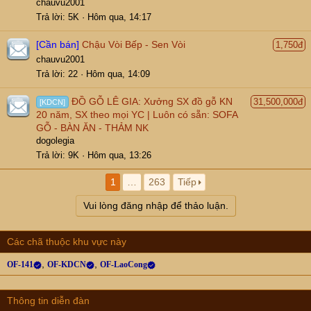
chauvu2001
Trả lời
5K
Hôm qua, 14:17
[Cần bán]
Chậu Vòi Bếp - Sen Vòi
1,750đ
chauvu2001
Trả lời
22
Hôm qua, 14:09
ĐỒ GỖ LÊ GIA: Xưởng SX đồ gỗ KN
31,500,000đ
[KDCN]
20 năm, SX theo mọi YC | Luôn có sẵn: SOFA
GỖ - BÀN ĂN - THẢM NK
dogolegia
Trả lời
9K
Hôm qua, 13:26
1
…
263
Tiếp
Vui lòng đăng nhập để thảo luận.
Các chã thuộc khu vực này
OF-141
OF-KDCN
OF-LaoCong
Thông tin diễn đàn