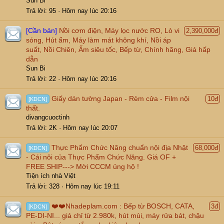
Sun Bi
Trả lời
95
Hôm nay lúc 20:16
[Cần bán]
Nồi cơm điện, Máy lọc nước RO, Lò vi
2,390,000đ
sóng, Hút ẩm, Máy làm mát không khí, Nồi áp
suất, Nồi Chiên, Ấm siêu tốc, Bếp từ, Chính hãng, Giá hấp
dẫn
Sun Bi
Trả lời
22
Hôm nay lúc 20:16
Giấy dán tường Japan - Rèm cửa - Film nội
10đ
[KDCN]
thất.
divangcuoctinh
Trả lời
2K
Hôm nay lúc 20:07
Thực Phẩm Chức Năng chuẩn nội địa Nhật
68,000đ
[KDCN]
- Cái nôi của Thực Phẩm Chức Năng. Giá OF +
FREE SHIP---> Mời CCCM ủng hộ !
Tiện ích nhà Việt
Trả lời
328
Hôm nay lúc 19:11
❤️❤️Nhadeplam.com : Bếp từ BOSCH, CATA,
3đ
[KDCN]
PE-DI-NI... giá chỉ từ 2.980k, hút mùi, máy rửa bát, chậu