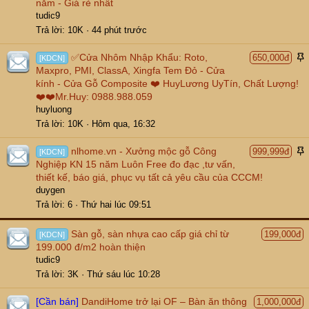
n
năm - Giá rẻ nhất
l
tudic9
ê
Trả lời
10K
44 phút trước
n
t
✅Cửa Nhôm Nhập Khẩu: Roto,
650,000đ
[KDCN]
r
á
Maxpro, PMI, ClassA, Xingfa Tem Đỏ - Cửa
ể
n
kính - Cửa Gỗ Composite ❤️ HuyLương UyTín, Chất Lượng!
n
l
❤️❤️Mr.Huy: 0988.988.059
ê
huyluong
n
Trả lời
10K
Hôm qua, 16:32
t
r
nlhome.vn - Xưởng mộc gỗ Công
999,999đ
[KDCN]
ể
á
Nghiệp KN 15 năm Luôn Free đo đạc ,tư vấn,
n
n
thiết kế, báo giá, phục vụ tất cả yêu cầu của CCCM!
l
duygen
ê
Trả lời
6
Thứ hai lúc 09:51
n
t
Sàn gỗ, sàn nhựa cao cấp giá chỉ từ
199,000đ
[KDCN]
r
199.000 đ/m2 hoàn thiện
ể
tudic9
n
Trả lời
3K
Thứ sáu lúc 10:28
[Cần bán]
DandiHome trở lại OF – Bàn ăn thông
1,000,000đ