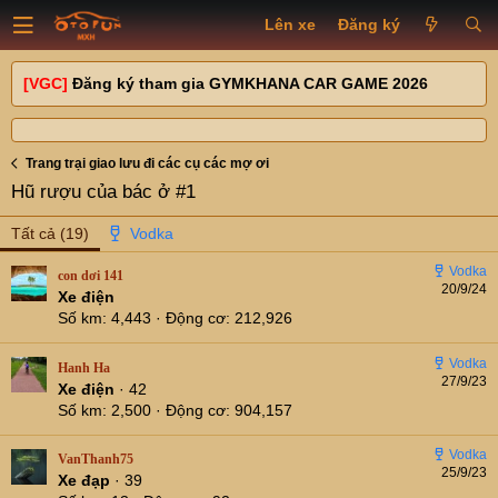
Lên xe
Đăng ký
[VGC]
Đăng ký tham gia GYMKHANA CAR GAME 2026
Trang trại giao lưu đi các cụ các mợ ơi
Hũ rượu của bác ở #1
Tất cả
(19)
con dơi 141
20/9/24
Xe điện
Số km
4,443
Động cơ
212,926
Hanh Ha
27/9/23
Xe điện
·
42
Số km
2,500
Động cơ
904,157
VanThanh75
25/9/23
Xe đạp
·
39