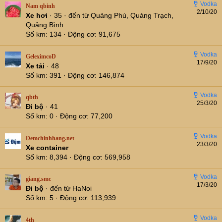
Nam qbinh
2/10/20
Xe hơi
·
35
·
đến từ
Quảng Phú, Quảng Trạch,
Quảng Bình
Số km
134
Động cơ
91,675
GeleximcoD
17/9/20
Xe tải
·
48
Số km
391
Động cơ
146,874
qbth
25/3/20
Đi bộ
·
41
Số km
0
Động cơ
77,200
Demchinhhang.net
23/3/20
Xe container
Số km
8,394
Động cơ
569,958
giang.smc
17/3/20
Đi bộ
·
đến từ
HaNoi
Số km
5
Động cơ
113,939
4th