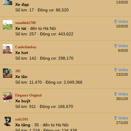
13/3/20
Xe đạp
Số km
17
Động cơ
86,520
xuanlinh2708
10/3/20
Xe tải
·
đến từ
Hà Nội
Số km
257
Động cơ
443,622
Canhchimbay
6/3/20
Xe hơi
Số km
142
Động cơ
298,170
202
23/2/20
Xe lăn
Số km
11,470
Động cơ
2,049,366
Elegance Original
30/1/20
Xe buýt
Số km
911
Động cơ
166,670
yuh2105
27/1/20
Xe tăng
·
35
·
đến từ
Hà Nội
Số km
1,218
Động cơ
134,428