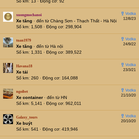
Số km
13
Động cơ
92
xuongmochanoi
12/8/23
Xe tăng
·
đến từ
Chàng Sơn - Thạch Thất - Hà Nội
Số km
1,508
Động cơ
298,904
tuan1979
24/9/22
Xe tăng
·
đến từ
Hà nội
Số km
1,331
Động cơ
389,522
Havana18
23/3/21
Xe tải
Số km
260
Động cơ
164,088
ngoibet
21/10/20
Xe container
·
đến từ
HN
Số km
5,141
Động cơ
962,011
Galaxy_tours
20/10/20
Xe buýt
Số km
541
Động cơ
419,946