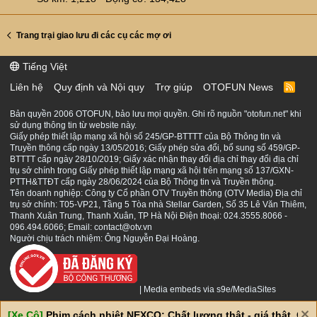
Trang trại giao lưu đi các cụ các mợ ơi
Tiếng Việt
Liên hệ
Quy định và Nội quy
Trợ giúp
OTOFUN News
R
S
S
Bản quyền 2006 OTOFUN, bảo lưu mọi quyền. Ghi rõ nguồn "otofun.net" khi
sử dụng thông tin từ website này.
Giấy phép thiết lập mạng xã hội số 245/GP-BTTTT của Bộ Thông tin và
Truyền thông cấp ngày 13/05/2016; Giấy phép sửa đổi, bổ sung số 459/GP-
BTTTT cấp ngày 28/10/2019; Giấy xác nhận thay đổi địa chỉ thay đổi địa chỉ
trụ sở chính trong Giấy phép thiết lập mạng xã hội trên mạng số 137/GXN-
PTTH&TTĐT cấp ngày 28/06/2024 của Bộ Thông tin và Truyền thông.
Tên doanh nghiệp: Công ty Cổ phần OTV Truyền thông (OTV Media) Địa chỉ
trụ sở chính: T05-VP21, Tầng 5 Tòa nhà Stellar Garden, Số 35 Lê Văn Thiêm,
Thanh Xuân Trung, Thanh Xuân, TP Hà Nội Điện thoại: 024.3555.8066 -
096.494.6066; Email: contact@otv.vn
Người chịu trách nhiệm: Ông Nguyễn Đại Hoàng.
|
Media embeds via s9e/MediaSites
[Xe Cộ]
Phim cách nhiệt NEXCO: Chất lượng thật - giá thật. Giá 