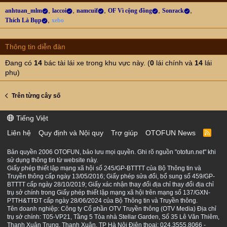
anhtuan_mlm
laccoi
namcuif
OF Vì cộng đồng
Sonrack
Thích Là Bụp
xebo
Thông tin diễn đàn
Đang có
14
bác tài lái xe trong khu vực này. (
0
lái chính và
14
lái
phụ)
Trên từng cây số
Tiếng Việt
Liên hệ
Quy định và Nội quy
Trợ giúp
OTOFUN News
R
S
S
Bản quyền 2006 OTOFUN, bảo lưu mọi quyền. Ghi rõ nguồn "otofun.net" khi
sử dụng thông tin từ website này.
Giấy phép thiết lập mạng xã hội số 245/GP-BTTTT của Bộ Thông tin và
Truyền thông cấp ngày 13/05/2016; Giấy phép sửa đổi, bổ sung số 459/GP-
BTTTT cấp ngày 28/10/2019; Giấy xác nhận thay đổi địa chỉ thay đổi địa chỉ
trụ sở chính trong Giấy phép thiết lập mạng xã hội trên mạng số 137/GXN-
PTTH&TTĐT cấp ngày 28/06/2024 của Bộ Thông tin và Truyền thông.
Tên doanh nghiệp: Công ty Cổ phần OTV Truyền thông (OTV Media) Địa chỉ
trụ sở chính: T05-VP21, Tầng 5 Tòa nhà Stellar Garden, Số 35 Lê Văn Thiêm,
Thanh Xuân Trung, Thanh Xuân, TP Hà Nội Điện thoại: 024.3555.8066 -