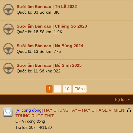
Sưởi ấm Bản cao | Tri Lễ 2022
Quốc lộ
33
Số km
3K
Sưởi ấm Bản cao | Chiềng Sơ 2023
Quốc lộ
18
Số km
1.9K
Sưởi ấm Bản cao | Nà Bủng 2024
Quốc lộ
13
Số km
775
Sưởi ấm Bản cao | Bó Sinh 2025
Quốc lộ
11
Số km
922
1
…
10
Tiếp
Bộ lọc
[Vì cộng đồng]
HÃY CHUNG TAY – HÃY CHIA SẺ VÌ MIỀN
ã
TRUNG RUỘT THỊT
k
OF Vì cộng đồng
h
Trả lời
307
4/11/20
ó