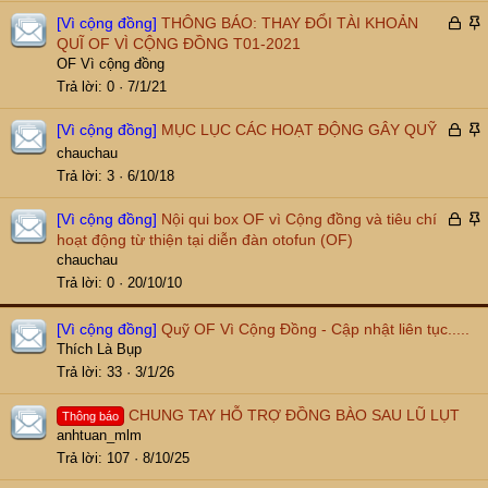
a
Đ
[Vì cộng đồng]
THÔNG BÁO: THAY ĐỔI TÀI KHOẢN
ã
á
QUĨ OF VÌ CỘNG ĐỒNG T01-2021
k
n
OF Vì cộng đồng
h
l
Trả lời
0
7/1/21
ó
ê
a
n
Đ
[Vì cộng đồng]
MỤC LỤC CÁC HOẠT ĐỘNG GÂY QUỸ
t
ã
á
chauchau
r
k
n
Trả lời
3
6/10/18
ể
h
l
n
ó
ê
Đ
[Vì cộng đồng]
Nội qui box OF vì Cộng đồng và tiêu chí
a
n
ã
á
hoạt động từ thiện tại diễn đàn otofun (OF)
t
k
n
chauchau
r
h
l
Trả lời
0
20/10/10
ể
ó
ê
n
a
n
[Vì cộng đồng]
Quỹ OF Vì Cộng Đồng - Cập nhật liên tục.....
t
Thích Là Bụp
r
Trả lời
33
3/1/26
ể
n
CHUNG TAY HỖ TRỢ ĐỒNG BÀO SAU LŨ LỤT
Thông báo
anhtuan_mlm
Trả lời
107
8/10/25