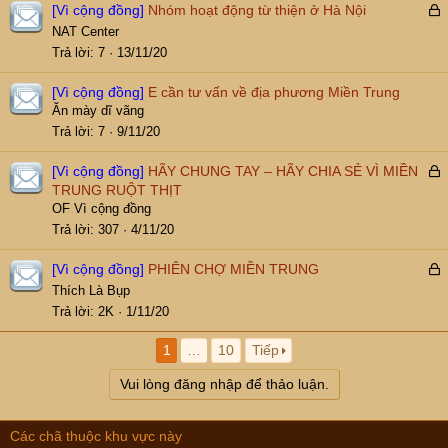
[Vì cộng đồng]
Nhóm hoạt động từ thiện ở Hà Nội
ã
NAT Center
k
Trả lời
7
13/11/20
h
ó
[Vì cộng đồng]
E cần tư vấn về địa phương Miền Trung
a
Ăn mày dĩ vãng
Trả lời
7
9/11/20
[Vì cộng đồng]
HÃY CHUNG TAY – HÃY CHIA SẺ VÌ MIỀN
ã
TRUNG RUỘT THỊT
k
OF Vì cộng đồng
h
Trả lời
307
4/11/20
ó
a
[Vì cộng đồng]
PHIÊN CHỢ MIỀN TRUNG
ã
Thích Là Bụp
k
Trả lời
2K
1/11/20
h
ó
1
…
10
Tiếp
a
Vui lòng đăng nhập để thảo luận.
Các chã thuộc khu vực này