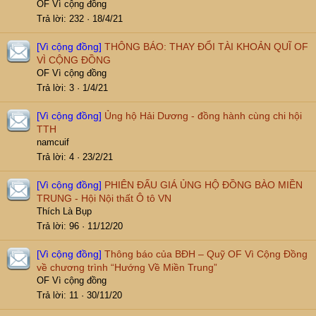
OF Vì cộng đồng
Trả lời
232
18/4/21
[Vì cộng đồng]
THÔNG BÁO: THAY ĐỔI TÀI KHOẢN QUĨ OF
VÌ CỘNG ĐỒNG
OF Vì cộng đồng
Trả lời
3
1/4/21
[Vì cộng đồng]
Ủng hộ Hải Dương - đồng hành cùng chi hội
TTH
namcuif
Trả lời
4
23/2/21
[Vì cộng đồng]
PHIÊN ĐẤU GIÁ ỦNG HỘ ĐỒNG BÀO MIỀN
TRUNG - Hội Nội thất Ô tô VN
Thích Là Bụp
Trả lời
96
11/12/20
[Vì cộng đồng]
Thông báo của BĐH – Quỹ OF Vì Cộng Đồng
về chương trình “Hướng Về Miền Trung”
OF Vì cộng đồng
Trả lời
11
30/11/20