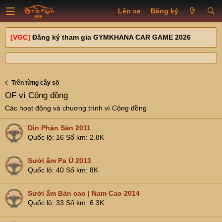
Lên xe
Đăng ký
[VGC]
Đăng ký tham gia GYMKHANA CAR GAME 2026
Trên từng cây số
OF vì Cộng đồng
Các hoạt động và chuơng trình vì Cộng đồng
Dìn Phàn Sán 2011
Quốc lộ
16
Số km
2.8K
Sưởi ấm Pa Ủ 2013
Quốc lộ
40
Số km
8K
Sưởi ấm Bản cao | Nam Cao 2014
Quốc lộ
33
Số km
6.3K