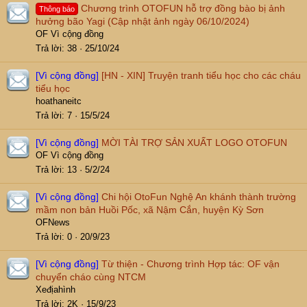
Chương trình OTOFUN hỗ trợ đồng bào bị ảnh
Thông báo
hưởng bão Yagi (Cập nhật ảnh ngày 06/10/2024)
OF Vì cộng đồng
Trả lời
38
25/10/24
[Vì cộng đồng]
[HN - XIN] Truyện tranh tiểu học cho các cháu
tiểu học
hoathaneitc
Trả lời
7
15/5/24
[Vì cộng đồng]
MỜI TÀI TRỢ SẢN XUẤT LOGO OTOFUN
OF Vì cộng đồng
Trả lời
13
5/2/24
[Vì cộng đồng]
Chi hội OtoFun Nghệ An khánh thành trường
mầm non bản Huồi Pốc, xã Nậm Cắn, huyện Kỳ Sơn
OFNews
Trả lời
0
20/9/23
[Vì cộng đồng]
Từ thiện - Chương trình Hợp tác: OF vận
chuyển cháo cùng NTCM
Xeđịahình
Trả lời
2K
15/9/23