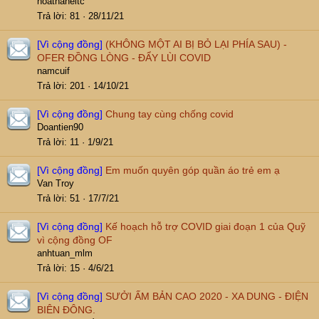
hoathaneitc
Trả lời
81
28/11/21
[Vì cộng đồng]
(KHÔNG MỘT AI BỊ BỎ LẠI PHÍA SAU) -
OFER ĐỒNG LÒNG - ĐẨY LÙI COVID
namcuif
Trả lời
201
14/10/21
[Vì cộng đồng]
Chung tay cùng chống covid
Doantien90
Trả lời
11
1/9/21
[Vì cộng đồng]
Em muốn quyên góp quần áo trẻ em ạ
Van Troy
Trả lời
51
17/7/21
[Vì cộng đồng]
Kế hoạch hỗ trợ COVID giai đoạn 1 của Quỹ
vì cộng đồng OF
anhtuan_mlm
Trả lời
15
4/6/21
[Vì cộng đồng]
SƯỞI ẤM BẢN CAO 2020 - XA DUNG - ĐIỆN
BIÊN ĐÔNG.