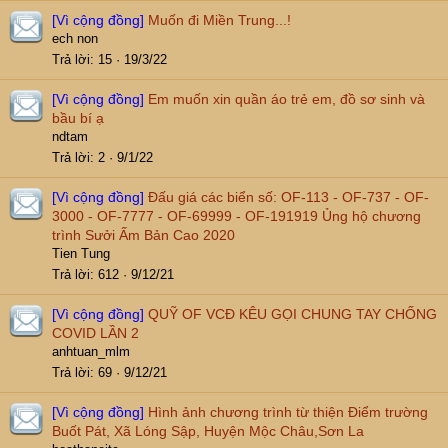
[Vì cộng đồng]
Muốn đi Miền Trung...!
ech non
Trả lời
15
19/3/22
[Vì cộng đồng]
Em muốn xin quần áo trẻ em, đồ sơ sinh và
bầu bí ạ
ndtam
Trả lời
2
9/1/22
[Vì cộng đồng]
Đấu giá các biển số: OF-113 - OF-737 - OF-
3000 - OF-7777 - OF-69999 - OF-191919 Ủng hộ chương
trình Sưởi Ấm Bản Cao 2020
Tien Tung
Trả lời
612
9/12/21
[Vì cộng đồng]
QUỸ OF VCĐ KÊU GỌI CHUNG TAY CHỐNG
COVID LẦN 2
anhtuan_mlm
Trả lời
69
9/12/21
[Vì cộng đồng]
Hình ảnh chương trình từ thiện Điểm trường
Buốt Pát, Xã Lóng Sập, Huyện Mộc Châu,Sơn La