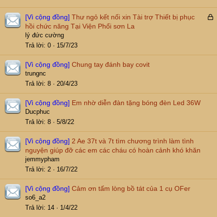
[Vì cộng đồng]
Thư ngỏ kết nối xin Tài trợ Thiết bị phục
ã
hồi chức năng Tại Viện Phổi sơn La
k
lý đức cường
h
Trả lời
0
15/7/23
ó
a
[Vì cộng đồng]
Chung tay đánh bay covit
trungnc
Trả lời
8
20/4/23
[Vì cộng đồng]
Em nhờ diễn đàn tặng bóng đèn Led 36W
Ducphuc
Trả lời
8
5/8/22
[Vì cộng đồng]
2 Ae 37t và 7t tìm chương trình làm tình
nguyện giúp đỡ các em các cháu có hoàn cảnh khó khăn
jemmypham
Trả lời
2
16/7/22
[Vì cộng đồng]
Cảm ơn tấm lòng bồ tát của 1 cụ OFer
so6_a2
Trả lời
14
1/4/22