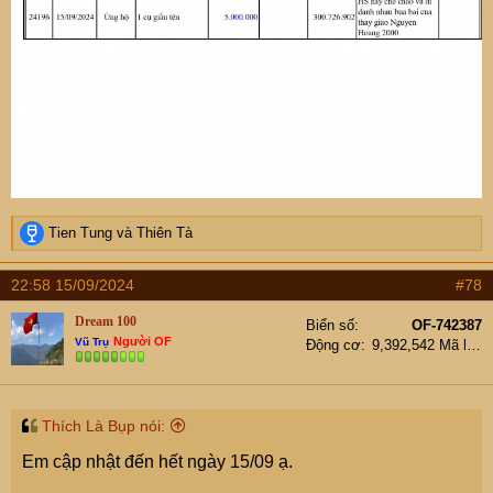
R
Tien Tung
và
Thiên Tà
e
a
22:58 15/09/2024
#78
c
t
Dream 100
Biển số
OF-742387
i
Người OF
Vũ Trụ
Động cơ
9,392,542 Mã lực
o
n
s
:
Thích Là Bụp nói:
Em cập nhật đến hết ngày 15/09 ạ.