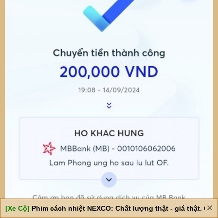
[Xe Cộ]
Phim cách nhiệt NEXCO: Chất lượng thật - giá thật. Giá 