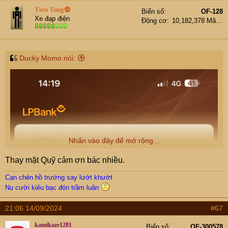
t
Tien Tung
Biển số
OF-128
i
Xe đạp điện
Động cơ
10,182,378 Mã lực
o
n
s
:
Ducky Momo nói:
Nhấn vào đây để mở rộng...
Thay mặt Quỹ cảm ơn bác nhiều.
Cạn chén hồ trường say lướt khướt
Nụ cười kiêu bạc đón trầm luân
21:06 14/09/2024
#67
kamikaze1281
Biển số
OF-300578