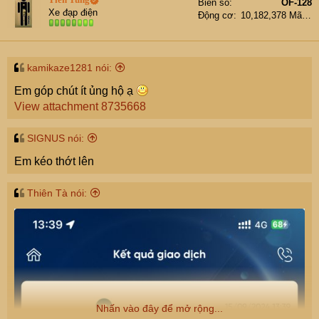
Biển số
OF-128
i
Xe đạp điện
Động cơ
10,182,378 Mã lực
o
n
s
:
kamikaze1281 nói:
Em góp chút ít ủng hộ ạ
View attachment 8735668
SIGNUS nói:
Em kéo thớt lên
Thiên Tà nói:
Nhấn vào đây để mở rộng...