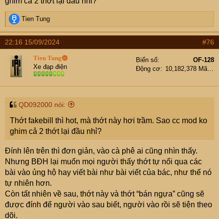
ghim cả 2 thớt lại đầu nhỉ?
R
Tien Tung
e
a
22:16 15/09/2024
#76
c
t
Tien Tung
Biển số
OF-128
i
Xe đạp điện
Động cơ
10,182,378 Mã lực
o
n
s
:
QD092000 nói:
Thớt fakebill thì hot, mà thớt này hơi trầm. Sao cc mod ko
ghim cả 2 thớt lại đầu nhỉ?
Đính lên trên thì đơn giản, vào cà phê ai cũng nhìn thấy.
Nhưng BĐH lại muốn mọi người thấy thớt tự nổi qua các
bài vào ủng hộ hay viết bài như bài viết của bác, như thế nó
tự nhiên hơn.
Còn tất nhiên về sau, thớt này và thớt “bán ngựa” cũng sẽ
được đính để người vào sau biết, người vào rồi sẽ tiện theo
dõi.