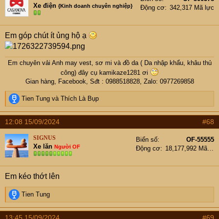
Xe điện
{Kinh doanh chuyên nghiệp}
Động cơ
342,317 Mã lực
Em góp chút ít ủng hộ ạ
Em chuyên vải Anh may vest, sơ mi và đồ da ( Da nhập khẩu, khâu thủ
công) đây cụ
kamikaze1281
ơi
Gian hàng
,
Facebook
, Sđt : 0988518828, Zalo: 0977269858​
R
Tien Tung
và
Thích Là Bụp
e
a
12:08 15/09/2024
#68
c
t
SIGNUS
Biển số
OF-55555
i
Xe lăn
Người OF
Động cơ
18,177,992 Mã lực
o
n
s
Em kéo thớt lên
:
R
Tien Tung
e
a
13:45 15/09/2024
#69