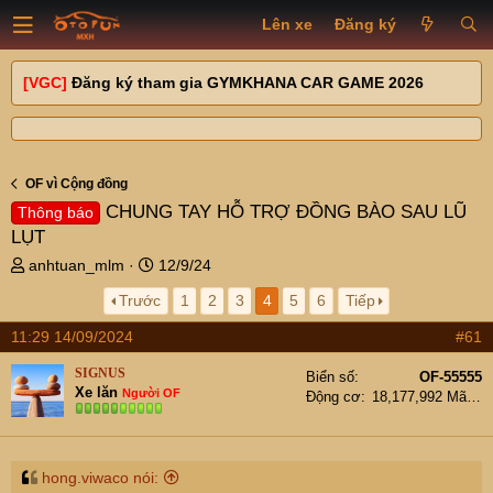
Lên xe
Đăng ký
[VGC]
Đăng ký tham gia GYMKHANA CAR GAME 2026
OF vì Cộng đồng
CHUNG TAY HỖ TRỢ ĐỒNG BÀO SAU LŨ
Thông báo
LỤT
T
N
anhtuan_mlm
12/9/24
h
g
Trước
1
2
3
4
5
6
Tiếp
r
à
e
y
11:29 14/09/2024
#61
a
g
d
ử
SIGNUS
Biển số
OF-55555
s
i
Xe lăn
Người OF
Động cơ
18,177,992 Mã lực
t
a
r
t
hong.viwaco nói: