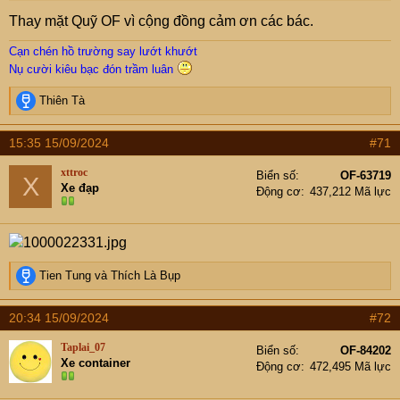
Thay mặt Quỹ OF vì cộng đồng cảm ơn các bác.
Cạn chén hồ trường say lướt khướt
Nụ cười kiêu bạc đón trầm luân
R
Thiên Tà
e
a
15:35 15/09/2024
#71
c
t
xttroc
Biển số
OF-63719
X
i
Xe đạp
Động cơ
437,212 Mã lực
o
n
s
:
R
Tien Tung
và
Thích Là Bụp
e
a
20:34 15/09/2024
#72
c
t
Taplai_07
Biển số
OF-84202
i
Xe container
Động cơ
472,495 Mã lực
o
n