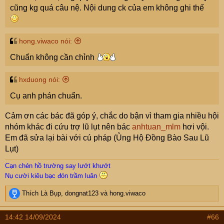
cũng kg quá câu nệ. Nội dung ck của em không ghi thế
hong.viwaco nói:
Chuẩn không cần chỉnh
hxduong nói:
Cụ anh phán chuẩn.
Cảm ơn các bác đã góp ý, chắc do bận vì tham gia nhiều hội
nhóm khác đi cứu trợ lũ lụt nên bác
anhtuan_mlm
hơi vội.
Em đã sửa lại bài với cú pháp (Ủng Hộ Đồng Bào Sau Lũ
Lụt)
Cạn chén hồ trường say lướt khướt
Nụ cười kiêu bạc đón trầm luân
R
Thích Là Bụp
,
dongnat123
và
hong.viwaco
e
a
14:42 14/09/2024
#66
c