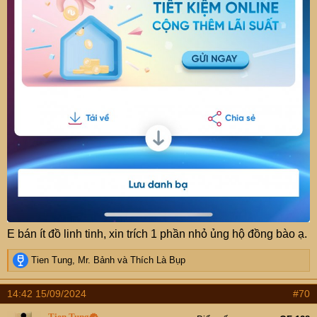
E bán ít đồ linh tinh, xin trích 1 phần nhỏ ủng hộ đồng bào ạ.
R
Tien Tung
,
Mr. Bảnh
và
Thích Là Bụp
e
a
14:42 15/09/2024
#70
c
t
Tien Tung