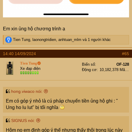
Em xin ủng hộ chương trình ạ
R
Tien Tung
,
laonongtridien
,
anhtuan_mlm
và 1 người khác
e
a
14:40 14/09/2024
#65
c
t
Tien Tung
Biển số
OF-128
i
Xe đạp điện
Động cơ
10,182,378 Mã lực
o
n
s
:
hong.viwaco nói:
Em có góp ý nhỏ là cú pháp chuyển tiền ủng hộ ghi : "
Ung ho lu lut" bị tối nghĩa
SIGNUS nói:
Hôm nọ em định góp ý thế nhưng thấy thôi trong lúc này