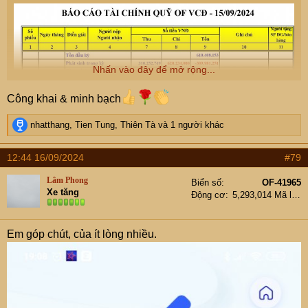
Nhấn vào đây để mở rộng...
Công khai & minh bạch
R
nhatthang
,
Tien Tung
,
Thiên Tà
và 1 người khác
e
a
12:44 16/09/2024
#79
c
t
Lâm Phong
Biển số
OF-41965
i
Xe tăng
Động cơ
5,293,014 Mã lực
o
n
s
Em góp chút, của ít lòng nhiều.
: