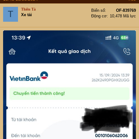
c
t
Thiên Tà
Biển số
OF-839769
T
i
Xe tải
Động cơ
10,478 Mã lực
o
n
s
:
Em xin ủng hộ chương trình ạ