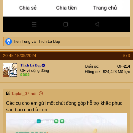
R
Tien Tung
và
Thích Là Bụp
e
a
20:45 15/09/2024
#73
c
t
Thích Là Bụp
Biển số
OF-214
i
OF vì cộng đồng
Động cơ
924,428 Mã lực
o
n
s
:
Taplai_07 nói:
Các cụ cho em gửi một chút đóng góp hỗ trợ khắc phục
sau bão cho bà con.