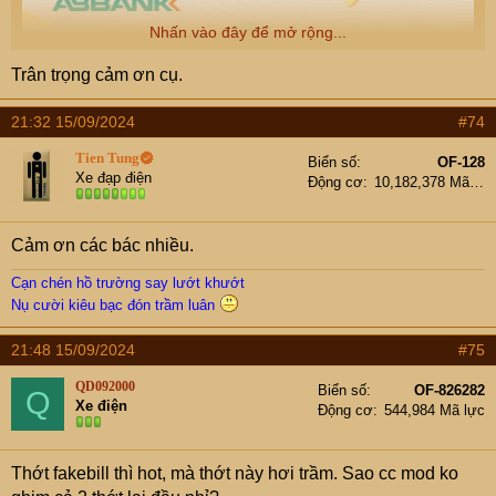
Nhấn vào đây để mở rộng...
Trân trọng cảm ơn cụ.
21:32 15/09/2024
#74
Tien Tung
Biển số
OF-128
Xe đạp điện
Động cơ
10,182,378 Mã lực
Cảm ơn các bác nhiều.
Cạn chén hồ trường say lướt khướt
Nụ cười kiêu bạc đón trầm luân
21:48 15/09/2024
#75
QD092000
Biển số
OF-826282
Q
Xe điện
Động cơ
544,984 Mã lực
E bán ít đồ linh tinh, xin trích 1 phần nhỏ ủng hộ đồng bào
Thớt fakebill thì hot, mà thớt này hơi trầm. Sao cc mod ko
ạ.