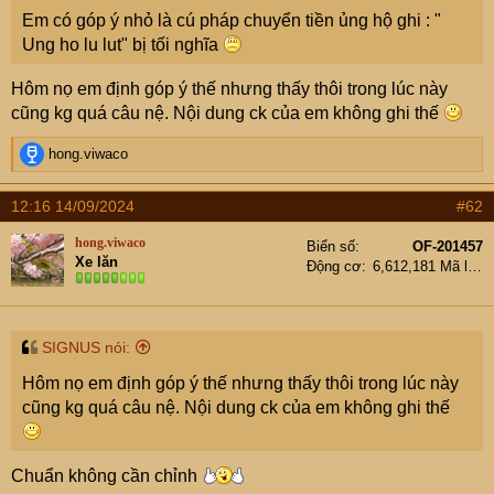
e
Em có góp ý nhỏ là cú pháp chuyển tiền ủng hộ ghi : "
r
Ung ho lu lut" bị tối nghĩa
Hôm nọ em định góp ý thế nhưng thấy thôi trong lúc này
cũng kg quá câu nệ. Nội dung ck của em không ghi thế
R
hong.viwaco
e
a
12:16 14/09/2024
#62
c
t
hong.viwaco
Biển số
OF-201457
i
Xe lăn
Động cơ
6,612,181 Mã lực
o
n
s
:
SIGNUS nói:
Hôm nọ em định góp ý thế nhưng thấy thôi trong lúc này
cũng kg quá câu nệ. Nội dung ck của em không ghi thế
Chuẩn không cần chỉnh