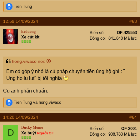
R
Tien Tung
e
a
12:59 14/09/2024
#63
c
t
hxduong
Biển số
OF-425553
i
Xe cút kít
Động cơ
841,848 Mã lực
o
n
s
:
hong.viwaco nói:
Em có góp ý nhỏ là cú pháp chuyển tiền ủng hộ ghi : "
Ung ho lu lut" bị tối nghĩa
Cụ anh phán chuẩn.
R
Tien Tung
và
hong.viwaco
e
a
14:20 14/09/2024
#64
c
t
Ducky Momo
Biển số
OF-2001
D
i
Xe buýt
Người OF
Động cơ
908,783 Mã lực
o