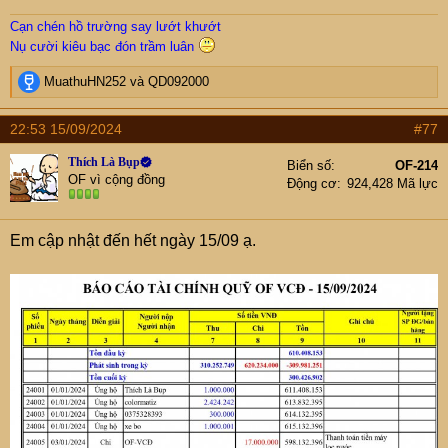
Cạn chén hồ trường say lướt khướt
Nụ cười kiêu bạc đón trầm luân
R
MuathuHN252
và
QD092000
e
a
22:53 15/09/2024
#77
c
t
Thích Là Bụp
Biển số
OF-214
i
OF vì cộng đồng
Động cơ
924,428 Mã lực
o
n
s
Em cập nhật đến hết ngày 15/09 ạ.
: