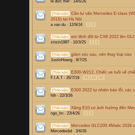
lê đức mer
14/6/26
Cần tư vấn Mercedes E-class (W2
[Thảo luận]
2015) tại Hà Nội
a van du
12/9/24
2
3
em định đổi từ CX8 2022 lên GL
[Thảo luận]
zinzin1987
10/3/25
2
3
giảm xóc sau, nên thay loại nào
[Thảo luận]
JustinHoang
9/7/25
E300-W212, Chiếc xe tuổi xế chi
[Thảo luận]
F.I.A.T
26/7/19
43
44
45
E300 2022 tự nhiên báo lỗi, các 
[Thảo luận]
hth
22/3/26
Xăng E10 có ảnh hưởng đến Mer
[Thảo luận]
ngo_hn
23/4/26
2
3
Mercedes GLC200 4Matic 2026 c
[Thảo luận]
Mercedesbd
3/6/26