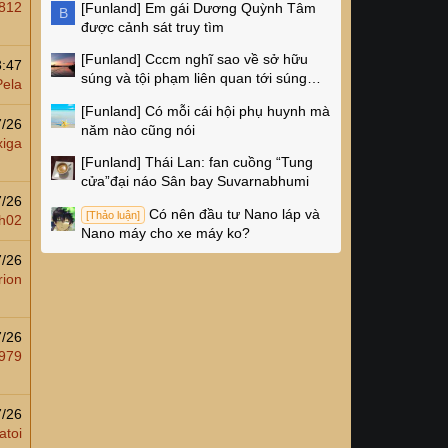
812
[Funland]
Em gái Dương Quỳnh Tâm
B
được cảnh sát truy tìm
[Funland]
Cccm nghĩ sao về sở hữu
3:47
súng và tội phạm liên quan tới súng
Pela
ống ở Mỹ
[Funland]
Có mỗi cái hội phụ huynh mà
7/26
năm nào cũng nói
xiga
[Funland]
Thái Lan: fan cuồng “Tung
cửa”đại náo Sân bay Suvarnabhumi
7/26
Có nên đầu tư Nano láp và
[Thảo luận]
ch02
Nano máy cho xe máy ko?
7/26
rion
7/26
1979
7/26
atoi