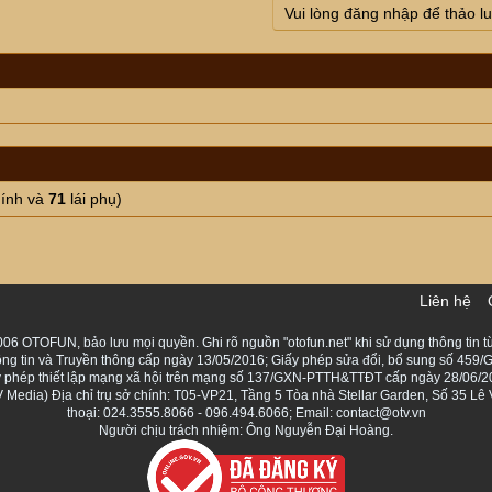
Vui lòng đăng nhập để thảo l
hính và
71
lái phụ)
Liên hệ
06 OTOFUN, bảo lưu mọi quyền. Ghi rõ nguồn "otofun.net" khi sử dụng thông tin từ
ng tin và Truyền thông cấp ngày 13/05/2016; Giấy phép sửa đổi, bổ sung số 459/G
Giấy phép thiết lập mạng xã hội trên mạng số 137/GXN-PTTH&TTĐT cấp ngày 28/06/2
Media) Địa chỉ trụ sở chính: T05-VP21, Tầng 5 Tòa nhà Stellar Garden, Số 35 L
thoại: 024.3555.8066 - 096.494.6066; Email: contact@otv.vn
Người chịu trách nhiệm: Ông Nguyễn Đại Hoàng.