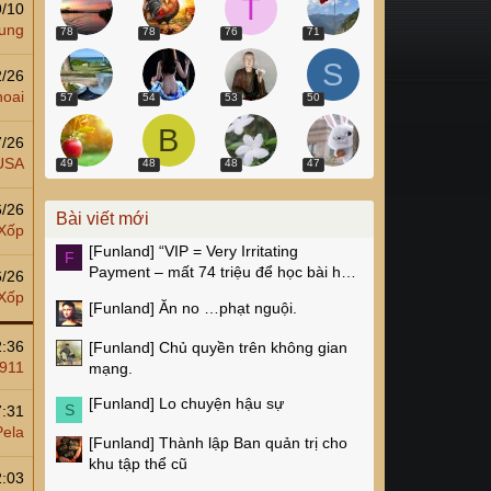
T
9/10
Tung
78
78
76
71
S
2/26
hoai
57
54
53
50
B
7/26
USA
49
48
48
47
6/26
Bài viết mới
Xốp
[Funland]
“VIP = Very Irritating
F
Payment – mất 74 triệu để học bài học
6/26
cay đắng”
Xốp
[Funland]
Ăn no …phạt nguội.
2:36
[Funland]
Chủ quyền trên không gian
 911
mạng.
[Funland]
Lo chuyện hậu sự
S
7:31
Pela
[Funland]
Thành lập Ban quản trị cho
khu tập thể cũ
2:03