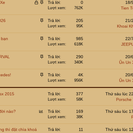
Đ
D
 Xe
Trả lời
0
18/
ã
á
Lượt xem
762K
Tien 
k
n
h
l
D
026
Trả lời
205
21/
ó
ê
á
Lượt xem
95K
Khoai K
a
n
n
t
l
D
e bạn
Trả lời
985
22/
r
ê
á
Lượt xem
618K
JEEP
ể
n
n
n
t
l
D
ERVAL
Trả lời
290
20/
r
ê
á
Lượt xem
340K
Ũn Un 
ể
n
n
n
t
l
D
cedes!
Trả lời
4K
20/
r
ê
á
Lượt xem
956K
Ũn Un 
ể
n
n
n
t
l
sx 2015
Trả lời
377
Thứ sáu lúc 2
r
ê
Lượt xem
58K
Porsche
ể
n
n
t
P
đời nào?
Trả lời
169
Thứ sáu lúc 1
r
o
Lượt xem
38K
ể
l
n
l
g thì đặt chìa khoá
Trả lời
11
Thứ sáu lúc 1