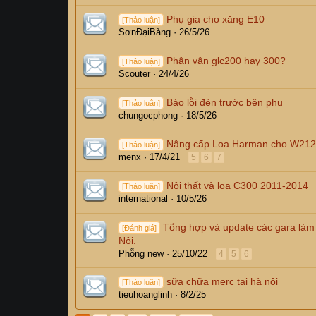
Phụ gia cho xăng E10
[Thảo luận]
SơnĐạiBàng
26/5/26
Phân vân glc200 hay 300?
[Thảo luận]
Scouter
24/4/26
Báo lỗi đèn trước bên phụ
[Thảo luận]
chungocphong
18/5/26
Nâng cấp Loa Harman cho W212 f
[Thảo luận]
menx
17/4/21
5
6
7
Nội thất và loa C300 2011-2014
[Thảo luận]
international
10/5/26
Tổng hợp và update các gara làm M
[Đánh giá]
Nội.
Phỗng new
25/10/22
4
5
6
sữa chữa merc tại hà nội
[Thảo luận]
tieuhoanglinh
8/2/25