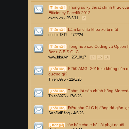
Thông số kỹ thuật chính thức củ
[Thảo luận]
Efficiency Facelift 2012
cxoto.vn
25/5/11
2
Làm lại chìa khoá xe bị mất
[Thảo luận]
dodolo1311
27/2/24
Tổng hợp các Coding và Option 
[Thảo luận]
Benz C E S GLC
www.bka.vn
25/10/17
14
15
16
E250 AMG -2015 xe không còn m
[Thảo luận]
dưỡng gì?
Thien3975
21/6/26
Thảm lót sàn chính hãng Merce
[Thảo luận]
Thien3975
17/6/26
Điều hòa GLC bị đông đá giàn lạ
[Thảo luận]
SơnĐạiBàng
4/5/26
các bác cho e hỏi lỗi phạt nguội
[Đánh giá]