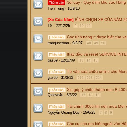
Nội quy - Quy định khu vực Hãng
Thông báo
Tien Tung
18/9/10
[Xe Của Năm]
BÌNH CHỌN XE CỦA NĂM 2
TS
22/12/25
9
10
11
Các tính năng ít được biết của x
[Thảo luận]
tranquoctoan
9/2/07
48
49
50
thay dầu và reset SERVICE INT
[Thảo luận]
gaz69
12/11/09
13
14
15
Tư vấn sửa chữa online cho Mer
[Thảo luận]
gaz69
31/3/13
212
213
214
Xin góp ý chân thành mec E 400 
[Thảo luận]
Qxlove4u
3/3/22
17
18
19
Tài chính 300tr thì nên mua Mer 
[Thảo luận]
Nguyễn Quang Duy
15/6/23
7
8
9
Các cụ cho em biết ngoài vào Hãn
[Thảo luận]