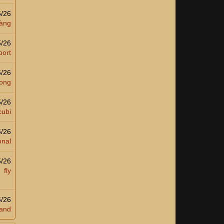
5/26
àng
5/26
port
5/26
ong
5/26
cubi
5/26
onal
5/26
fly
5/26
and