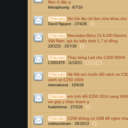
Mec ở đâu ạ
lehoaphuong
6/7/16
Xin hỏi địa chỉ làm chìa khóa c
[Thảo luận]
David Nguyen
27/4/26
2
Mercedes-Benz CLA 200 Electric 
[Thảo luận]
Việt Nam, giá dự kiến dưới 1,7 tỷ đồng
22O222
15/7/26
2
Thay bóng Led cho C200 W204
[Thảo luận]
C2001979
11/10/21
8
9
10
Hà Nội em muốn đổi vành xe C3
[Thảo luận]
vành xe C250 2009
international
15/6/26
em tính đổi E250 2014 sang S40
[Thảo luận]
xin góp ý chân thành ạ
hoabinhmai
27/3/26
2
C200 không có USB để nghe nhạ
[Thảo luận]
nobitavietnam
29/10/13
2