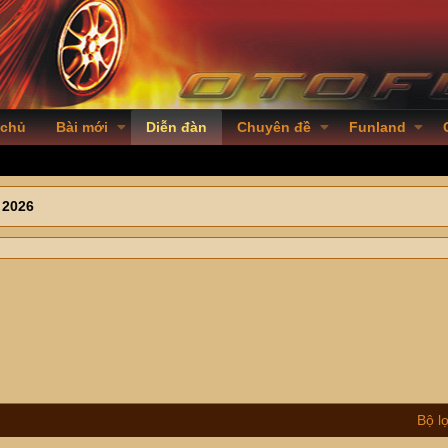
 chủ
Bài mới
Diễn đàn
Chuyên đề
Funland
 2026
Bộ l