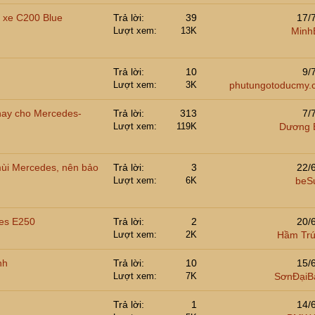
a xe C200 Blue
Trả lời
39
17/
Lượt xem
13K
Minh
Trả lời
10
9/
Lượt xem
3K
phutungotoducmy.
hay cho Mercedes-
Trả lời
313
7/
Lượt xem
119K
Dương B
ùi Mercedes, nên bảo
Trả lời
3
22/
Lượt xem
6K
beS
des E250
Trả lời
2
20/
Lượt xem
2K
Hầm Trú
nh
Trả lời
10
15/
Lượt xem
7K
SơnĐạiB
Trả lời
1
14/