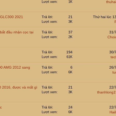
Lượt xem
1K
thuha
ho GLC300 2021
Trả lời
21
Thứ hai lúc 1
Lượt xem
3K
bắt đầu nhận cọc tại
Trả lời
37
31/
Lượt xem
2K
Choi
Trả lời
194
30/
Lượt xem
61K
te
00 AMG 2012 sang
Trả lời
6
26/
Lượt xem
6K
tu
0 2016, được và mất gì
Trả lời
21
22/
Lượt xem
3K
thanhlong
c
Trả lời
24
22/
Lượt xem
6K
Hail