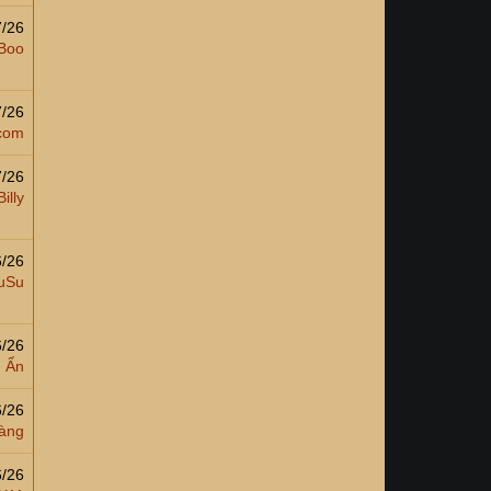
7/26
Boo
7/26
com
7/26
illy
6/26
uSu
6/26
 Ẩn
6/26
àng
6/26