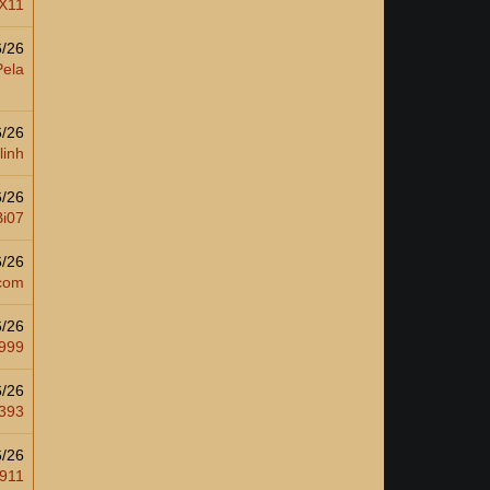
X11
6/26
Pela
6/26
linh
6/26
Bi07
6/26
com
6/26
999
6/26
393
6/26
 911