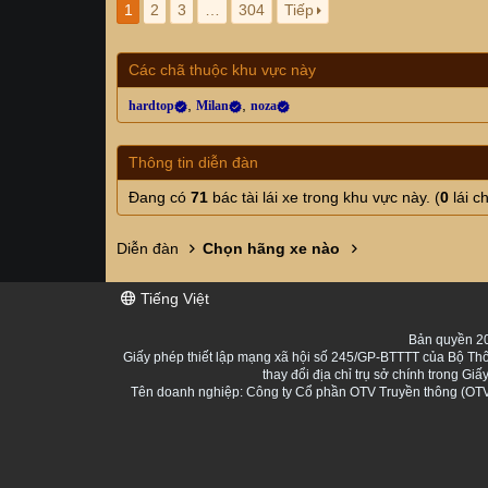
1
2
3
…
304
Tiếp
Các chã thuộc khu vực này
hardtop
Milan
noza
Thông tin diễn đàn
Đang có
71
bác tài lái xe trong khu vực này. (
0
lái c
Diễn đàn
Chọn hãng xe nào
Tiếng Việt
Bản quyền 20
Giấy phép thiết lập mạng xã hội số 245/GP-BTTTT của Bộ Thô
thay đổi địa chỉ trụ sở chính trong 
Tên doanh nghiệp: Công ty Cổ phần OTV Truyền thông (OTV 