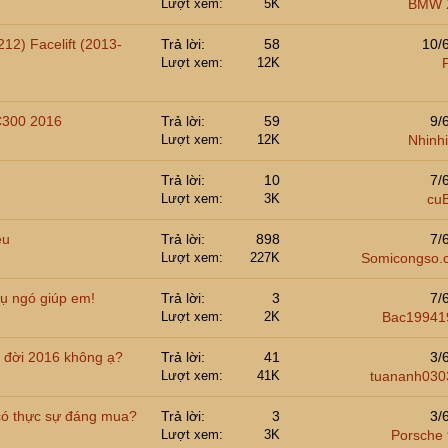
Lượt xem
5K
BMW 
12) Facelift (2013-
Trả lời
58
10/
Lượt xem
12K
C300 2016
Trả lời
59
9/
Lượt xem
12K
Nhinhi
Trả lời
10
7/
Lượt xem
3K
cu
ều
Trả lời
898
7/
Lượt xem
227K
Somicongso.
cụ ngó giúp em!
Trả lời
3
7/
Lượt xem
2K
Bac19941
 đời 2016 không ạ?
Trả lời
41
3/
Lượt xem
41K
tuananh030
ó thực sự đáng mua?
Trả lời
3
3/
Lượt xem
3K
Porsche