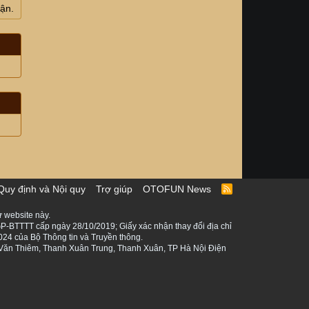
uận.
Quy định và Nội quy
Trợ giúp
OTOFUN News
R
S
S
 website này.
P-BTTTT cấp ngày 28/10/2019; Giấy xác nhận thay đổi địa chỉ
024 của Bộ Thông tin và Truyền thông.
ê Văn Thiêm, Thanh Xuân Trung, Thanh Xuân, TP Hà Nội Điện