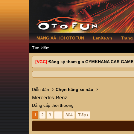
MẠNG XÃ HỘI OTOFUN
LenXe.vn
Trang
Tìm kiếm
[VGC]
Đăng ký tham gia GYMKHANA CAR GAME
Diễn đàn
Chọn hãng xe nào
Mercedes-Benz
Đẳng cấp thời thượng
1
2
3
…
304
Tiếp