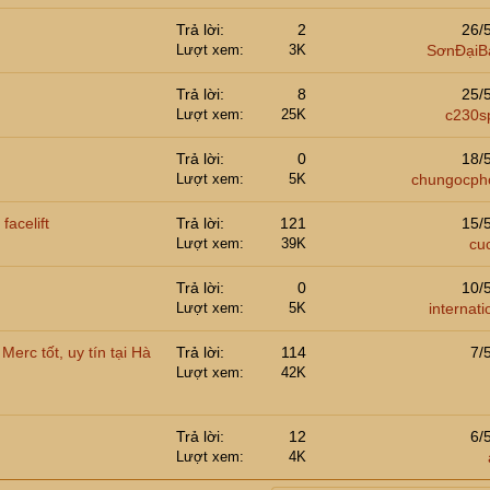
Trả lời
2
26/
Lượt xem
3K
SơnĐạiB
Trả lời
8
25/
Lượt xem
25K
c230s
Trả lời
0
18/
Lượt xem
5K
chungocph
acelift
Trả lời
121
15/
Lượt xem
39K
cu
Trả lời
0
10/
Lượt xem
5K
internati
erc tốt, uy tín tại Hà
Trả lời
114
7/
Lượt xem
42K
Trả lời
12
6/
Lượt xem
4K