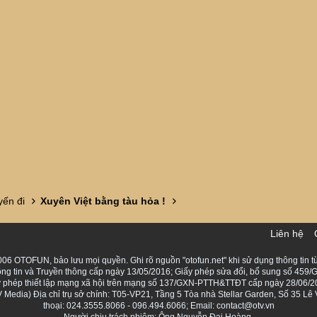
ến đi
Xuyên Việt bằng tàu hỏa !
Liên hệ
06 OTOFUN, bảo lưu mọi quyền. Ghi rõ nguồn "otofun.net" khi sử dụng thông tin từ
ng tin và Truyền thông cấp ngày 13/05/2016; Giấy phép sửa đổi, bổ sung số 459/G
Giấy phép thiết lập mạng xã hội trên mạng số 137/GXN-PTTH&TTĐT cấp ngày 28/06/2
Media) Địa chỉ trụ sở chính: T05-VP21, Tầng 5 Tòa nhà Stellar Garden, Số 35 L
thoại: 024.3555.8066 - 096.494.6066; Email: contact@otv.vn