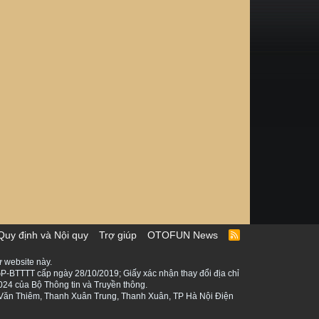
Quy định và Nội quy
Trợ giúp
OTOFUN News
R
S
S
 website này.
P-BTTTT cấp ngày 28/10/2019; Giấy xác nhận thay đổi địa chỉ
024 của Bộ Thông tin và Truyền thông.
ê Văn Thiêm, Thanh Xuân Trung, Thanh Xuân, TP Hà Nội Điện