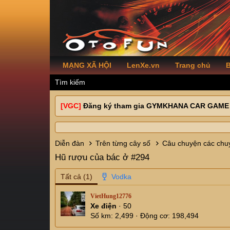
MẠNG XÃ HỘI
LenXe.vn
Trang chủ
B
Tìm kiếm
[VGC]
Đăng ký tham gia GYMKHANA CAR GAME
Diễn đàn
Trên từng cây số
Câu chuyện các chuy
Hũ rượu của bác ở #294
Tất cả
(1)
VietHung12776
Xe điện
·
50
Số km
2,499
Động cơ
198,494