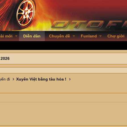
ài mới
Diễn đàn
Chuyên đề
Funland
Chợ giời
 2026
ến đi
Xuyên Việt bằng tàu hỏa !