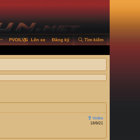
PVOILVGC2026
Lên xe
Đăng ký
Tìm kiếm
18/9/21