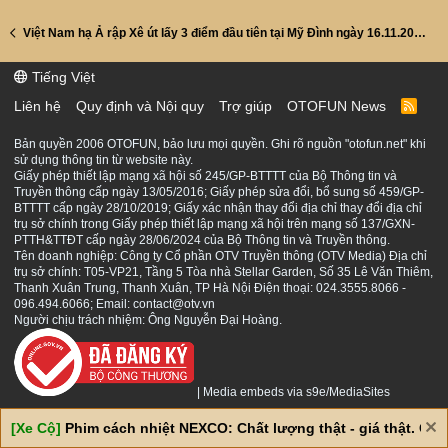
Việt Nam hạ Ả rập Xê út lấy 3 điểm đầu tiên tại Mỹ Đình ngày 16.11.2021
Tiếng Việt
Liên hệ
Quy định và Nội quy
Trợ giúp
OTOFUN News
R
S
S
Bản quyền 2006 OTOFUN, bảo lưu mọi quyền. Ghi rõ nguồn "otofun.net" khi
sử dụng thông tin từ website này.
Giấy phép thiết lập mạng xã hội số 245/GP-BTTTT của Bộ Thông tin và
Truyền thông cấp ngày 13/05/2016; Giấy phép sửa đổi, bổ sung số 459/GP-
BTTTT cấp ngày 28/10/2019; Giấy xác nhận thay đổi địa chỉ thay đổi địa chỉ
trụ sở chính trong Giấy phép thiết lập mạng xã hội trên mạng số 137/GXN-
PTTH&TTĐT cấp ngày 28/06/2024 của Bộ Thông tin và Truyền thông.
Tên doanh nghiệp: Công ty Cổ phần OTV Truyền thông (OTV Media) Địa chỉ
trụ sở chính: T05-VP21, Tầng 5 Tòa nhà Stellar Garden, Số 35 Lê Văn Thiêm,
Thanh Xuân Trung, Thanh Xuân, TP Hà Nội Điện thoại: 024.3555.8066 -
096.494.6066; Email: contact@otv.vn
Người chịu trách nhiệm: Ông Nguyễn Đại Hoàng.
|
Media embeds via s9e/MediaSites
[Xe Cộ]
Phim cách nhiệt NEXCO: Chất lượng thật - giá thật. Giá 