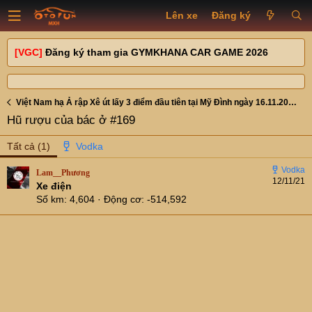
Lên xe
Đăng ký
[VGC]
Đăng ký tham gia GYMKHANA CAR GAME 2026
Việt Nam hạ Ả rập Xê út lấy 3 điểm đầu tiên tại Mỹ Đình ngày 16.11.2021
Hũ rượu của bác ở #169
Tất cả
(1)
Lam__Phương
12/11/21
Xe điện
Số km
4,604
Động cơ
-514,592