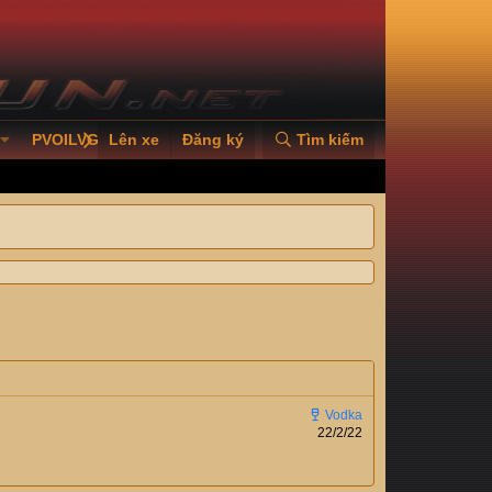
PVOILVGC2026
Lên xe
Đăng ký
Tìm kiếm
22/2/22