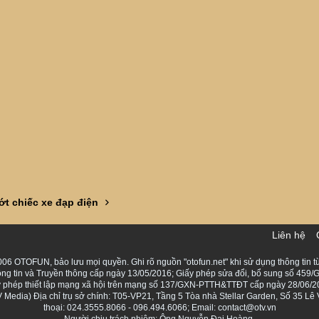
t chiếc xe đạp điện
Liên hệ
06 OTOFUN, bảo lưu mọi quyền. Ghi rõ nguồn "otofun.net" khi sử dụng thông tin từ
ng tin và Truyền thông cấp ngày 13/05/2016; Giấy phép sửa đổi, bổ sung số 459/G
Giấy phép thiết lập mạng xã hội trên mạng số 137/GXN-PTTH&TTĐT cấp ngày 28/06/2
Media) Địa chỉ trụ sở chính: T05-VP21, Tầng 5 Tòa nhà Stellar Garden, Số 35 L
thoại: 024.3555.8066 - 096.494.6066; Email: contact@otv.vn