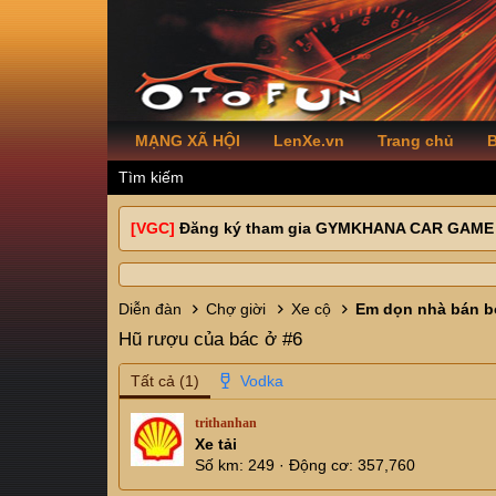
MẠNG XÃ HỘI
LenXe.vn
Trang chủ
B
Tìm kiếm
[VGC]
Đăng ký tham gia GYMKHANA CAR GAME
Diễn đàn
Chợ giời
Xe cộ
Em dọn nhà bán bớ
Hũ rượu của bác ở #6
Tất cả
(1)
trithanhan
Xe tải
Số km
249
Động cơ
357,760