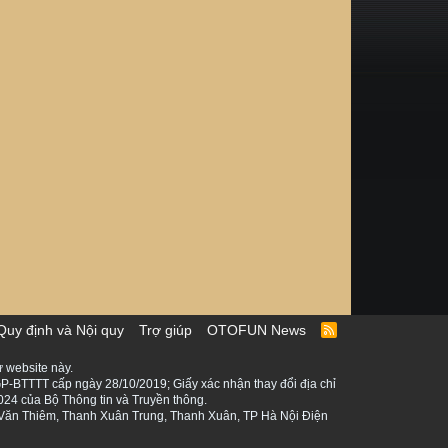
Quy định và Nội quy
Trợ giúp
OTOFUN News
R
S
S
 website này.
P-BTTTT cấp ngày 28/10/2019; Giấy xác nhận thay đổi địa chỉ
024 của Bộ Thông tin và Truyền thông.
ê Văn Thiêm, Thanh Xuân Trung, Thanh Xuân, TP Hà Nội Điện