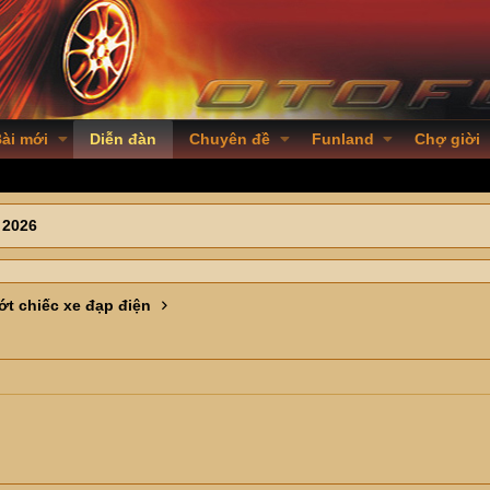
ài mới
Diễn đàn
Chuyên đề
Funland
Chợ giời
 2026
t chiếc xe đạp điện