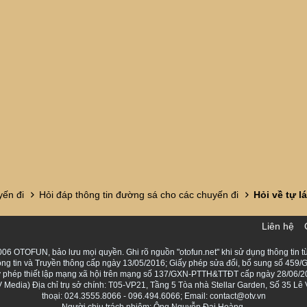
ến đi
Hỏi đáp thông tin đường sá cho các chuyến đi
Hỏi về tự lá
Liên hệ
06 OTOFUN, bảo lưu mọi quyền. Ghi rõ nguồn "otofun.net" khi sử dụng thông tin từ
ng tin và Truyền thông cấp ngày 13/05/2016; Giấy phép sửa đổi, bổ sung số 459/G
Giấy phép thiết lập mạng xã hội trên mạng số 137/GXN-PTTH&TTĐT cấp ngày 28/06/2
Media) Địa chỉ trụ sở chính: T05-VP21, Tầng 5 Tòa nhà Stellar Garden, Số 35 L
thoại: 024.3555.8066 - 096.494.6066; Email: contact@otv.vn