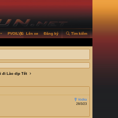
PVOILVGC2026
Lên xe
Đăng ký
Tìm kiếm
i đi Lào dịp Tết
28/3/23