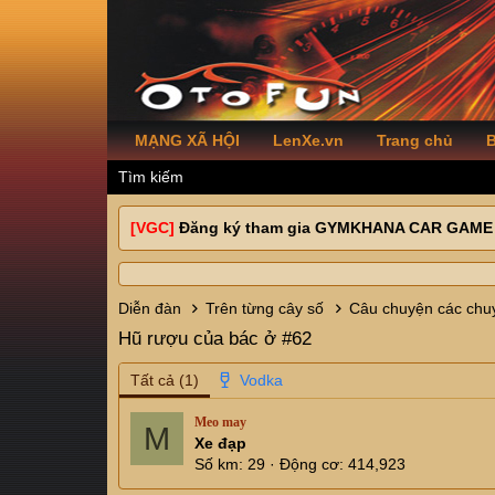
MẠNG XÃ HỘI
LenXe.vn
Trang chủ
B
Tìm kiếm
[VGC]
Đăng ký tham gia GYMKHANA CAR GAME
Diễn đàn
Trên từng cây số
Câu chuyện các chuy
Hũ rượu của bác ở #62
Tất cả
(1)
Meo may
M
Xe đạp
Số km
29
Động cơ
414,923