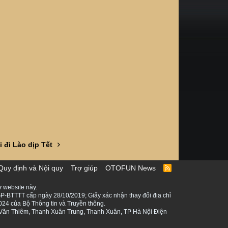
i đi Lào dịp Tết
Quy định và Nội quy
Trợ giúp
OTOFUN News
R
S
S
 website này.
P-BTTTT cấp ngày 28/10/2019; Giấy xác nhận thay đổi địa chỉ
024 của Bộ Thông tin và Truyền thông.
ê Văn Thiêm, Thanh Xuân Trung, Thanh Xuân, TP Hà Nội Điện