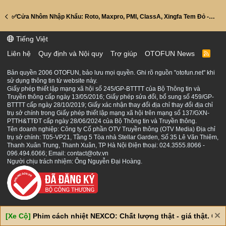
✅Cửa Nhôm Nhập Khẩu: Roto, Maxpro, PMI, ClassA, Xingfa Tem Đỏ - Cửa kính - Cửa Gỗ Composite ❤️ HuyLương UyTín, Chất Lượng!❤️❤️Mr.Huy: 0988.988.059
Tiếng Việt
Liên hệ
Quy định và Nội quy
Trợ giúp
OTOFUN News
R
S
S
Bản quyền 2006 OTOFUN, bảo lưu mọi quyền. Ghi rõ nguồn "otofun.net" khi
sử dụng thông tin từ website này.
Giấy phép thiết lập mạng xã hội số 245/GP-BTTTT của Bộ Thông tin và
Truyền thông cấp ngày 13/05/2016; Giấy phép sửa đổi, bổ sung số 459/GP-
BTTTT cấp ngày 28/10/2019; Giấy xác nhận thay đổi địa chỉ thay đổi địa chỉ
trụ sở chính trong Giấy phép thiết lập mạng xã hội trên mạng số 137/GXN-
PTTH&TTĐT cấp ngày 28/06/2024 của Bộ Thông tin và Truyền thông.
Tên doanh nghiệp: Công ty Cổ phần OTV Truyền thông (OTV Media) Địa chỉ
trụ sở chính: T05-VP21, Tầng 5 Tòa nhà Stellar Garden, Số 35 Lê Văn Thiêm,
Thanh Xuân Trung, Thanh Xuân, TP Hà Nội Điện thoại: 024.3555.8066 -
096.494.6066; Email: contact@otv.vn
Người chịu trách nhiệm: Ông Nguyễn Đại Hoàng.
[Xe Cộ]
Phim cách nhiệt NEXCO: Chất lượng thật - giá thật. Giá 