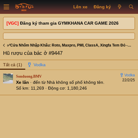
Lên xe
Đăng ký
[VGC]
Đăng ký tham gia GYMKHANA CAR GAME 2026
✅Cửa Nhôm Nhập Khẩu: Roto, Maxpro, PMI, ClassA, Xingfa Tem Đỏ - Cửa kính - Cửa Gỗ Composite ❤️ HuyLương UyTín, Chất Lượng!❤️❤️Mr.Huy: 0988.988.059
Hũ rượu của bác ở #9447
Tất cả
(1)
Sonduong.BMV
22/2/25
Xe lăn
·
đến từ
Nhà không số phố không tên.
Số km
11,269
Động cơ
1,180,246