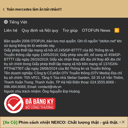
Toán mercedes làm ăn bát nháo!!!
Tiếng Việt
Liên hệ
Quy định và Nội quy
Trợ giúp
OTOFUN News
R
S
S
Bản quyền 2006 OTOFUN, bảo lưu mọi quyền. Ghi rõ nguồn "otofun.net" khi
sử dụng thông tin từ website này.
Giấy phép thiết lập mạng xã hội số 245/GP-BTTTT của Bộ Thông tin và
Truyền thông cấp ngày 13/05/2016; Giấy phép sửa đổi, bổ sung số 459/GP-
BTTTT cấp ngày 28/10/2019; Giấy xác nhận thay đổi địa chỉ thay đổi địa chỉ
trụ sở chính trong Giấy phép thiết lập mạng xã hội trên mạng số 137/GXN-
PTTH&TTĐT cấp ngày 28/06/2024 của Bộ Thông tin và Truyền thông.
Tên doanh nghiệp: Công ty Cổ phần OTV Truyền thông (OTV Media) Địa chỉ
trụ sở chính: T05-VP21, Tầng 5 Tòa nhà Stellar Garden, Số 35 Lê Văn Thiêm,
Thanh Xuân Trung, Thanh Xuân, TP Hà Nội Điện thoại: 024.3555.8066 -
096.494.6066; Email: contact@otv.vn
Người chịu trách nhiệm: Ông Nguyễn Đại Hoàng.
[Xe Cộ]
Phim cách nhiệt NEXCO: Chất lượng thật - giá thật. Giá 