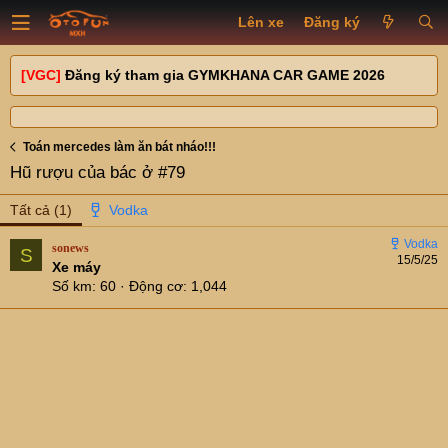
Lên xe
Đăng ký
[VGC]
Đăng ký tham gia GYMKHANA CAR GAME 2026
Toán mercedes làm ăn bát nháo!!!
Hũ rượu của bác ở #79
Tất cả
(1)
sonews
S
15/5/25
Xe máy
Số km
60
Động cơ
1,044