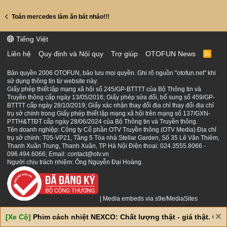
Toán mercedes làm ăn bát nháo!!!
Tiếng Việt
Liên hệ
Quy định và Nội quy
Trợ giúp
OTOFUN News
R
S
S
Bản quyền 2006 OTOFUN, bảo lưu mọi quyền. Ghi rõ nguồn "otofun.net" khi
sử dụng thông tin từ website này.
Giấy phép thiết lập mạng xã hội số 245/GP-BTTTT của Bộ Thông tin và
Truyền thông cấp ngày 13/05/2016; Giấy phép sửa đổi, bổ sung số 459/GP-
BTTTT cấp ngày 28/10/2019; Giấy xác nhận thay đổi địa chỉ thay đổi địa chỉ
trụ sở chính trong Giấy phép thiết lập mạng xã hội trên mạng số 137/GXN-
PTTH&TTĐT cấp ngày 28/06/2024 của Bộ Thông tin và Truyền thông.
Tên doanh nghiệp: Công ty Cổ phần OTV Truyền thông (OTV Media) Địa chỉ
trụ sở chính: T05-VP21, Tầng 5 Tòa nhà Stellar Garden, Số 35 Lê Văn Thiêm,
Thanh Xuân Trung, Thanh Xuân, TP Hà Nội Điện thoại: 024.3555.8066 -
096.494.6066; Email: contact@otv.vn
Người chịu trách nhiệm: Ông Nguyễn Đại Hoàng.
|
Media embeds via s9e/MediaSites
[Xe Cộ]
Phim cách nhiệt NEXCO: Chất lượng thật - giá thật. Giá 