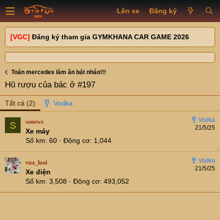
Lên xe
Đăng ký
[VGC]
Đăng ký tham gia GYMKHANA CAR GAME 2026
Toán mercedes làm ăn bát nháo!!!
Hũ rượu của bác ở #197
Tất cả
(2)
sonews
S
21/5/25
Xe máy
Số km
60
Động cơ
1,044
vua_luoi
21/5/25
Xe điện
Số km
3,508
Động cơ
493,052