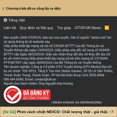
Chương trình đổi xe xăng lấy xe điện
Tiếng Việt
Liên hệ
Quy định và Nội quy
Trợ giúp
OTOFUN News
R
S
S
Bản quyền 2006 OTOFUN, bảo lưu mọi quyền. Ghi rõ nguồn "otofun.net" khi
sử dụng thông tin từ website này.
Giấy phép thiết lập mạng xã hội số 245/GP-BTTTT của Bộ Thông tin và
Truyền thông cấp ngày 13/05/2016; Giấy phép sửa đổi, bổ sung số 459/GP-
BTTTT cấp ngày 28/10/2019; Giấy xác nhận thay đổi địa chỉ thay đổi địa chỉ
trụ sở chính trong Giấy phép thiết lập mạng xã hội trên mạng số 137/GXN-
PTTH&TTĐT cấp ngày 28/06/2024 của Bộ Thông tin và Truyền thông.
Tên doanh nghiệp: Công ty Cổ phần OTV Truyền thông (OTV Media) Địa chỉ
trụ sở chính: T05-VP21, Tầng 5 Tòa nhà Stellar Garden, Số 35 Lê Văn Thiêm,
Thanh Xuân Trung, Thanh Xuân, TP Hà Nội Điện thoại: 024.3555.8066 -
096.494.6066; Email: contact@otv.vn
Người chịu trách nhiệm: Ông Nguyễn Đại Hoàng.
|
Media embeds via s9e/MediaSites
[Xe Cộ]
Phim cách nhiệt NEXCO: Chất lượng thật - giá thật. Giá 