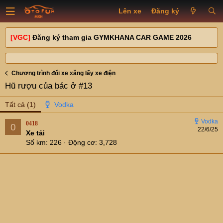
Lên xe
Đăng ký
[VGC]
Đăng ký tham gia GYMKHANA CAR GAME 2026
Chương trình đổi xe xăng lấy xe điện
Hũ rượu của bác ở #13
Tất cả
(1)
0418
0
22/6/25
Xe tải
Số km
226
Động cơ
3,728