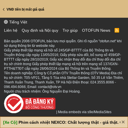
VNĐ tiền bị mất giá quá
Tiếng Việt
Liên hệ
Quy định và Nội quy
Trợ giúp
OTOFUN News
R
S
S
Bản quyền 2006 OTOFUN, bảo lưu mọi quyền. Ghi rõ nguồn "otofun.net" khi
sử dụng thông tin từ website này.
Giấy phép thiết lập mạng xã hội số 245/GP-BTTTT của Bộ Thông tin và
Truyền thông cấp ngày 13/05/2016; Giấy phép sửa đổi, bổ sung số 459/GP-
BTTTT cấp ngày 28/10/2019; Giấy xác nhận thay đổi địa chỉ thay đổi địa chỉ
trụ sở chính trong Giấy phép thiết lập mạng xã hội trên mạng số 137/GXN-
PTTH&TTĐT cấp ngày 28/06/2024 của Bộ Thông tin và Truyền thông.
Tên doanh nghiệp: Công ty Cổ phần OTV Truyền thông (OTV Media) Địa chỉ
trụ sở chính: T05-VP21, Tầng 5 Tòa nhà Stellar Garden, Số 35 Lê Văn Thiêm,
Thanh Xuân Trung, Thanh Xuân, TP Hà Nội Điện thoại: 024.3555.8066 -
096.494.6066; Email: contact@otv.vn
Người chịu trách nhiệm: Ông Nguyễn Đại Hoàng.
|
Media embeds via s9e/MediaSites
[Xe Cộ]
Phim cách nhiệt NEXCO: Chất lượng thật - giá thật. Giá 