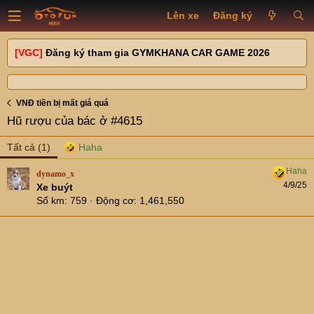
Lên xe
Đăng ký
[VGC]
Đăng ký tham gia GYMKHANA CAR GAME 2026
VNĐ tiền bị mất giá quá
Hũ rượu của bác ở #4615
Tất cả
(1)
dynamo_x
4/9/25
Xe buýt
Số km
759
Động cơ
1,461,550