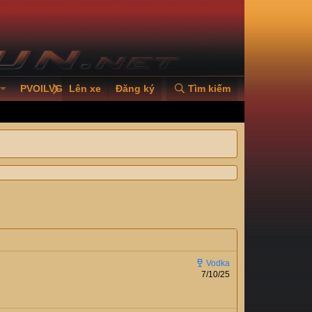
PVOILVGC2026
Lên xe
Đăng ký
Tìm kiếm
7/10/25