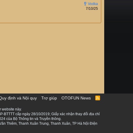
7/10/25
Quy định và Nội quy
Trợ giúp
OTOFUN News
R
S
S
 website này.
P-BTTTT cấp ngày 28/10/2019; Giấy xác nhận thay đổi địa chỉ
024 của Bộ Thông tin và Truyền thông.
ê Văn Thiêm, Thanh Xuân Trung, Thanh Xuân, TP Hà Nội Điện