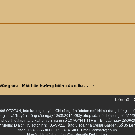
Vũng tàu - Mặt tiền hướng biển của siêu đô thị mới Châu Á -Tp HCM
Liên hệ
06 OTOFUN, bảo lưu mọi quyền. Ghi rõ nguồn "otofun.net" khi sử dụng thông tin từ
ng tin và Truyền thông cấp ngày 13/05/2016; Giấy phép sửa đổi, bổ sung số 459/G
Giấy phép thiết lập mạng xã hội trên mạng số 137/GXN-PTTH&TTĐT cấp ngày 28/06/2
Media) Địa chỉ trụ sở chính: T05-VP21, Tầng 5 Tòa nhà Stellar Garden, Số 35 L
thoại: 024.3555.8066 - 096.494.6066; Email: contact@otv.vn