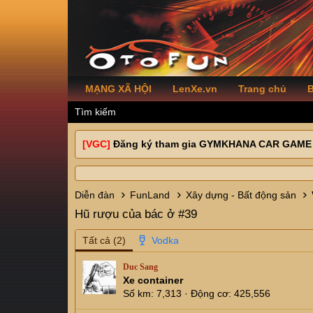
MẠNG XÃ HỘI
LenXe.vn
Trang chủ
B
Tìm kiếm
[VGC]
Đăng ký tham gia GYMKHANA CAR GAME
Diễn đàn
FunLand
Xây dựng - Bất động sản
Hũ rượu của bác ở #39
Tất cả
(2)
Duc Sang
Xe container
Số km
7,313
Động cơ
425,556