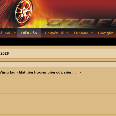
ài mới
Diễn đàn
Chuyên đề
Funland
Chợ giời
 2026
Vũng tàu - Mặt tiền hướng biển của siêu đô thị mới Châu Á -Tp HCM