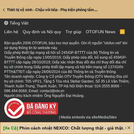
Thiết bị vệ sinh - Chậu vòi bếp - Phụ kiện phòng tắm....
Tiếng Việt
Liên hệ
Quy định và Nội quy
Trợ giúp
OTOFUN News
R
S
S
Bản quyền 2006 OTOFUN, bảo lưu mọi quyền. Ghi rõ nguồn "otofun.net" khi
sử dụng thông tin từ website này.
Giấy phép thiết lập mạng xã hội số 245/GP-BTTTT của Bộ Thông tin và
Truyền thông cấp ngày 13/05/2016; Giấy phép sửa đổi, bổ sung số 459/GP-
BTTTT cấp ngày 28/10/2019; Giấy xác nhận thay đổi địa chỉ thay đổi địa chỉ
trụ sở chính trong Giấy phép thiết lập mạng xã hội trên mạng số 137/GXN-
PTTH&TTĐT cấp ngày 28/06/2024 của Bộ Thông tin và Truyền thông.
Tên doanh nghiệp: Công ty Cổ phần OTV Truyền thông (OTV Media) Địa chỉ
trụ sở chính: T05-VP21, Tầng 5 Tòa nhà Stellar Garden, Số 35 Lê Văn Thiêm,
Thanh Xuân Trung, Thanh Xuân, TP Hà Nội Điện thoại: 024.3555.8066 -
096.494.6066; Email: contact@otv.vn
Người chịu trách nhiệm: Ông Nguyễn Đại Hoàng.
|
Media embeds via s9e/MediaSites
[Xe Cộ]
Phim cách nhiệt NEXCO: Chất lượng thật - giá thật. Giá 