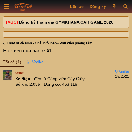
Lên xe
Đăng ký
[VGC]
Đăng ký tham gia GYMKHANA CAR GAME 2026
Thiết bị vệ sinh - Chậu vòi bếp - Phụ kiện phòng tắm....
Hũ rượu của bác ở #1
Tất cả
(1)
tailieu
15/11/21
Xe điện
·
đến từ
Công viên Cầy Giấy
Số km
2,085
Động cơ
463,116