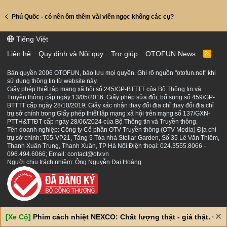
Phú Quốc - có nên ôm thêm vài viên ngọc không các cụ?
Tiếng Việt
Liên hệ
Quy định và Nội quy
Trợ giúp
OTOFUN News
R
S
S
Bản quyền 2006 OTOFUN, bảo lưu mọi quyền. Ghi rõ nguồn "otofun.net" khi
sử dụng thông tin từ website này.
Giấy phép thiết lập mạng xã hội số 245/GP-BTTTT của Bộ Thông tin và
Truyền thông cấp ngày 13/05/2016; Giấy phép sửa đổi, bổ sung số 459/GP-
BTTTT cấp ngày 28/10/2019; Giấy xác nhận thay đổi địa chỉ thay đổi địa chỉ
trụ sở chính trong Giấy phép thiết lập mạng xã hội trên mạng số 137/GXN-
PTTH&TTĐT cấp ngày 28/06/2024 của Bộ Thông tin và Truyền thông.
Tên doanh nghiệp: Công ty Cổ phần OTV Truyền thông (OTV Media) Địa chỉ
trụ sở chính: T05-VP21, Tầng 5 Tòa nhà Stellar Garden, Số 35 Lê Văn Thiêm,
Thanh Xuân Trung, Thanh Xuân, TP Hà Nội Điện thoại: 024.3555.8066 -
096.494.6066; Email: contact@otv.vn
Người chịu trách nhiệm: Ông Nguyễn Đại Hoàng.
[Xe Cộ]
Phim cách nhiệt NEXCO: Chất lượng thật - giá thật. Giá 