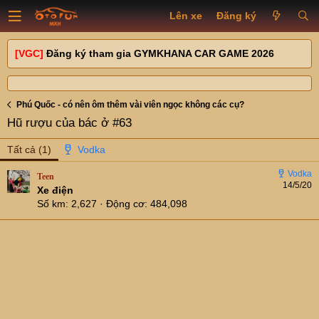
Lên xe
Đăng ký
[VGC]
Đăng ký tham gia GYMKHANA CAR GAME 2026
Phú Quốc - có nên ôm thêm vài viên ngọc không các cụ?
Hũ rượu của bác ở #63
Tất cả
(1)
Teen
14/5/20
Xe điện
Số km
2,627
Động cơ
484,098