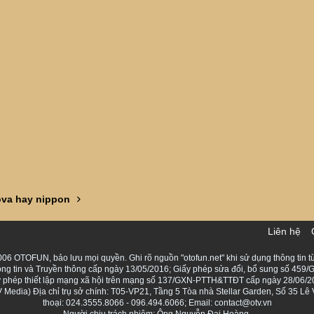
va hay nippon
Liên hệ
06 OTOFUN, bảo lưu mọi quyền. Ghi rõ nguồn "otofun.net" khi sử dụng thông tin từ
ng tin và Truyền thông cấp ngày 13/05/2016; Giấy phép sửa đổi, bổ sung số 459/G
Giấy phép thiết lập mạng xã hội trên mạng số 137/GXN-PTTH&TTĐT cấp ngày 28/06/2
Media) Địa chỉ trụ sở chính: T05-VP21, Tầng 5 Tòa nhà Stellar Garden, Số 35 L
thoại: 024.3555.8066 - 096.494.6066; Email: contact@otv.vn