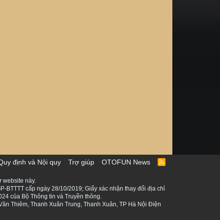
Quy định và Nội quy
Trợ giúp
OTOFUN News
R
S
S
 website này.
P-BTTTT cấp ngày 28/10/2019; Giấy xác nhận thay đổi địa chỉ
024 của Bộ Thông tin và Truyền thông.
ê Văn Thiêm, Thanh Xuân Trung, Thanh Xuân, TP Hà Nội Điện