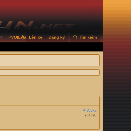
PVOILVGC2026
Lên xe
Đăng ký
Tìm kiếm
26/8/20