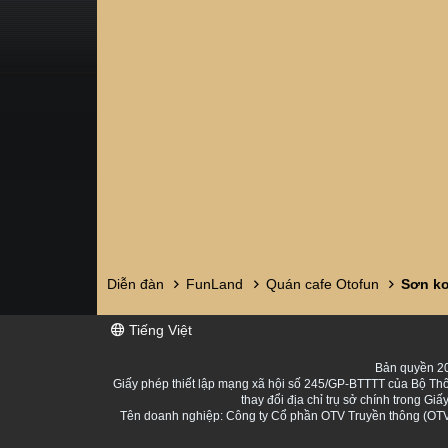
Diễn đàn
FunLand
Quán cafe Otofun
Sơn ko
Tiếng Việt
Bản quyền 20
Giấy phép thiết lập mạng xã hội số 245/GP-BTTTT của Bộ Thô
thay đổi địa chỉ trụ sở chính trong 
Tên doanh nghiệp: Công ty Cổ phần OTV Truyền thông (OTV 