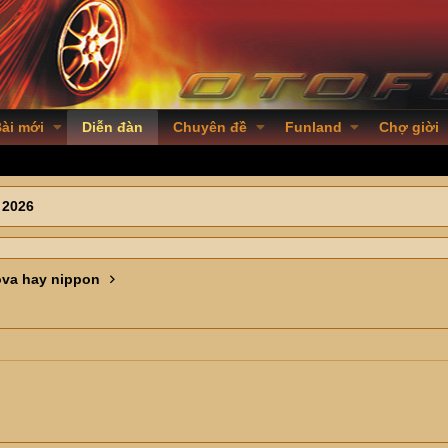
ài mới
Diễn đàn
Chuyên đề
Funland
Chợ giời
 2026
va hay nippon