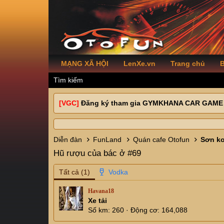
MẠNG XÃ HỘI
LenXe.vn
Trang chủ
B
Tìm kiếm
[VGC]
Đăng ký tham gia GYMKHANA CAR GAME
Diễn đàn
FunLand
Quán cafe Otofun
Sơn ko
Hũ rượu của bác ở #69
Tất cả
(1)
Havana18
Xe tải
Số km
260
Động cơ
164,088