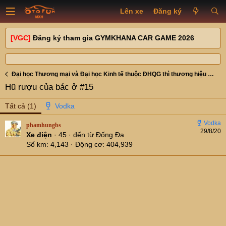
Lên xe
Đăng ký
[VGC]
Đăng ký tham gia GYMKHANA CAR GAME 2026
Đại học Thương mại và Đại học Kinh tế thuộc ĐHQG thì thương hiệu nào mạnh hơn...
Hũ rượu của bác ở #15
Tất cả
(1)
phamhungbs
29/8/20
Xe điện
·
45
·
đến từ
Đống Đa
Số km
4,143
Động cơ
404,939