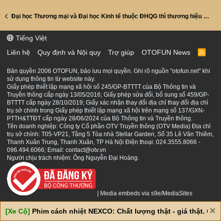
Đại học Thương mại và Đại học Kinh tế thuộc ĐHQG thì thương hiệu nào mạnh hơn...
Tiếng Việt
Liên hệ
Quy định và Nội quy
Trợ giúp
OTOFUN News
R
S
S
Bản quyền 2006 OTOFUN, bảo lưu mọi quyền. Ghi rõ nguồn "otofun.net" khi
sử dụng thông tin từ website này.
Giấy phép thiết lập mạng xã hội số 245/GP-BTTTT của Bộ Thông tin và
Truyền thông cấp ngày 13/05/2016; Giấy phép sửa đổi, bổ sung số 459/GP-
BTTTT cấp ngày 28/10/2019; Giấy xác nhận thay đổi địa chỉ thay đổi địa chỉ
trụ sở chính trong Giấy phép thiết lập mạng xã hội trên mạng số 137/GXN-
PTTH&TTĐT cấp ngày 28/06/2024 của Bộ Thông tin và Truyền thông.
Tên doanh nghiệp: Công ty Cổ phần OTV Truyền thông (OTV Media) Địa chỉ
trụ sở chính: T05-VP21, Tầng 5 Tòa nhà Stellar Garden, Số 35 Lê Văn Thiêm,
Thanh Xuân Trung, Thanh Xuân, TP Hà Nội Điện thoại: 024.3555.8066 -
096.494.6066; Email: contact@otv.vn
Người chịu trách nhiệm: Ông Nguyễn Đại Hoàng.
|
Media embeds via s9e/MediaSites
[Xe Cộ]
Phim cách nhiệt NEXCO: Chất lượng thật - giá thật. Giá 