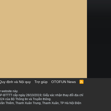
Quy định và Nội quy
Trợ giúp
OTOFUN News
R
S
S
 website này.
P-BTTTT cấp ngày 28/10/2019; Giấy xác nhận thay đổi địa chỉ
024 của Bộ Thông tin và Truyền thông.
ê Văn Thiêm, Thanh Xuân Trung, Thanh Xuân, TP Hà Nội Điện