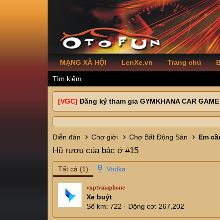
MẠNG XÃ HỘI
LenXe.vn
Trang chủ
B
Tìm kiếm
[VGC]
Đăng ký tham gia GYMKHANA CAR GAME
Diễn đàn
Chợ giời
Chợ Bất Động Sản
Em cầ
Hũ rượu của bác ở #15
Tất cả
(1)
vnptvinaphone
Xe buýt
Số km
722
Động cơ
267,202