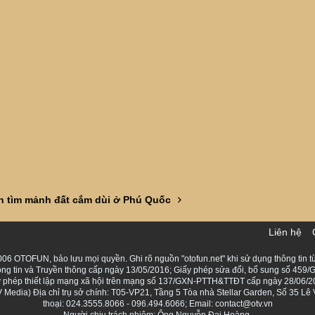
n tìm mảnh đất cắm dùi ở Phú Quốc
Liên hệ
06 OTOFUN, bảo lưu mọi quyền. Ghi rõ nguồn "otofun.net" khi sử dụng thông tin từ
ng tin và Truyền thông cấp ngày 13/05/2016; Giấy phép sửa đổi, bổ sung số 459/G
Giấy phép thiết lập mạng xã hội trên mạng số 137/GXN-PTTH&TTĐT cấp ngày 28/06/2
Media) Địa chỉ trụ sở chính: T05-VP21, Tầng 5 Tòa nhà Stellar Garden, Số 35 L
thoại: 024.3555.8066 - 096.494.6066; Email: contact@otv.vn