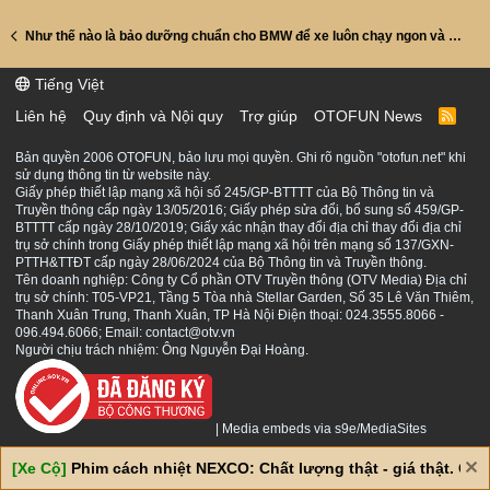
Như thế nào là bảo dưỡng chuẩn cho BMW để xe luôn chạy ngon và bền! Bí Quyết là đây!
Tiếng Việt
Liên hệ
Quy định và Nội quy
Trợ giúp
OTOFUN News
R
S
S
Bản quyền 2006 OTOFUN, bảo lưu mọi quyền. Ghi rõ nguồn "otofun.net" khi
sử dụng thông tin từ website này.
Giấy phép thiết lập mạng xã hội số 245/GP-BTTTT của Bộ Thông tin và
Truyền thông cấp ngày 13/05/2016; Giấy phép sửa đổi, bổ sung số 459/GP-
BTTTT cấp ngày 28/10/2019; Giấy xác nhận thay đổi địa chỉ thay đổi địa chỉ
trụ sở chính trong Giấy phép thiết lập mạng xã hội trên mạng số 137/GXN-
PTTH&TTĐT cấp ngày 28/06/2024 của Bộ Thông tin và Truyền thông.
Tên doanh nghiệp: Công ty Cổ phần OTV Truyền thông (OTV Media) Địa chỉ
trụ sở chính: T05-VP21, Tầng 5 Tòa nhà Stellar Garden, Số 35 Lê Văn Thiêm,
Thanh Xuân Trung, Thanh Xuân, TP Hà Nội Điện thoại: 024.3555.8066 -
096.494.6066; Email: contact@otv.vn
Người chịu trách nhiệm: Ông Nguyễn Đại Hoàng.
|
Media embeds via s9e/MediaSites
[Xe Cộ]
Phim cách nhiệt NEXCO: Chất lượng thật - giá thật. Giá 