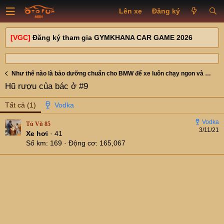
Lên xe
Đăng ký
[VGC]
Đăng ký tham gia GYMKHANA CAR GAME 2026
Như thế nào là bảo dưỡng chuẩn cho BMW để xe luôn chạy ngon và bền! Bí Quyết là đây!
Hũ rượu của bác ở #9
Tất cả
(1)
Tú Vũ 85
3/11/21
Xe hơi
·
41
Số km
169
Động cơ
165,067