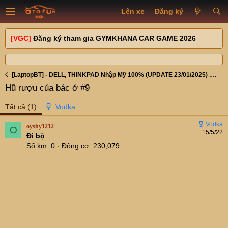
Lên xe
Đăng ký
[VGC]
Đăng ký tham gia GYMKHANA CAR GAME 2026
[LaptopBT] - DELL, THINKPAD Nhập Mỹ 100% (UPDATE 23/01/2025) . Về thêm nhiều Dell , Thinkpad, Lenovo, HP
Hũ rượu của bác ở #9
Tất cả
(1)
oyshy1212
O
15/5/22
Đi bộ
Số km
0
Động cơ
230,079