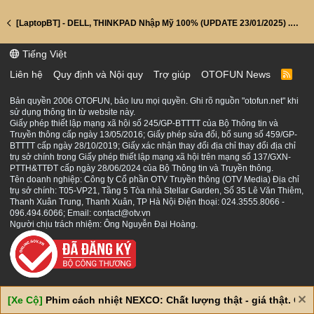
[LaptopBT] - DELL, THINKPAD Nhập Mỹ 100% (UPDATE 23/01/2025) . Về thêm nhiều Dell , Thinkpad, Lenovo, HP
Tiếng Việt
Liên hệ
Quy định và Nội quy
Trợ giúp
OTOFUN News
R
S
S
Bản quyền 2006 OTOFUN, bảo lưu mọi quyền. Ghi rõ nguồn "otofun.net" khi
sử dụng thông tin từ website này.
Giấy phép thiết lập mạng xã hội số 245/GP-BTTTT của Bộ Thông tin và
Truyền thông cấp ngày 13/05/2016; Giấy phép sửa đổi, bổ sung số 459/GP-
BTTTT cấp ngày 28/10/2019; Giấy xác nhận thay đổi địa chỉ thay đổi địa chỉ
trụ sở chính trong Giấy phép thiết lập mạng xã hội trên mạng số 137/GXN-
PTTH&TTĐT cấp ngày 28/06/2024 của Bộ Thông tin và Truyền thông.
Tên doanh nghiệp: Công ty Cổ phần OTV Truyền thông (OTV Media) Địa chỉ
trụ sở chính: T05-VP21, Tầng 5 Tòa nhà Stellar Garden, Số 35 Lê Văn Thiêm,
Thanh Xuân Trung, Thanh Xuân, TP Hà Nội Điện thoại: 024.3555.8066 -
096.494.6066; Email: contact@otv.vn
Người chịu trách nhiệm: Ông Nguyễn Đại Hoàng.
[Xe Cộ]
Phim cách nhiệt NEXCO: Chất lượng thật - giá thật. Giá 