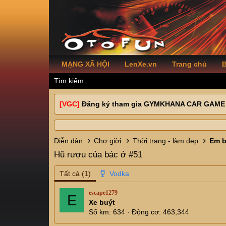
MẠNG XÃ HỘI
LenXe.vn
Trang chủ
B
Tìm kiếm
[VGC]
Đăng ký tham gia GYMKHANA CAR GAME
Diễn đàn
Chợ giời
Thời trang - làm đẹp
Hũ rượu của bác ở #51
Tất cả
(1)
escape1279
E
Xe buýt
Số km
634
Động cơ
463,344