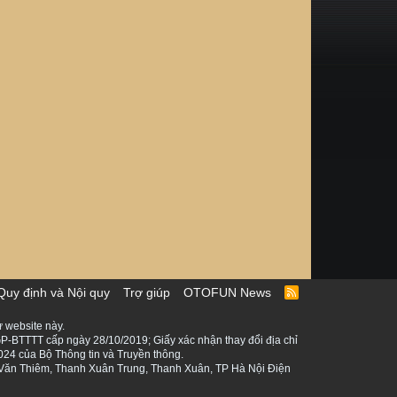
Quy định và Nội quy
Trợ giúp
OTOFUN News
R
S
S
 website này.
P-BTTTT cấp ngày 28/10/2019; Giấy xác nhận thay đổi địa chỉ
024 của Bộ Thông tin và Truyền thông.
ê Văn Thiêm, Thanh Xuân Trung, Thanh Xuân, TP Hà Nội Điện