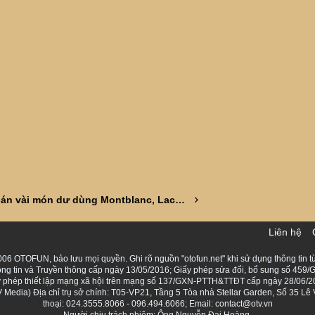
Em bán vài món dư dùng Montblanc, Lacoste, Balmain, Giovanni
Liên hệ
06 OTOFUN, bảo lưu mọi quyền. Ghi rõ nguồn "otofun.net" khi sử dụng thông tin từ
ng tin và Truyền thông cấp ngày 13/05/2016; Giấy phép sửa đổi, bổ sung số 459/G
Giấy phép thiết lập mạng xã hội trên mạng số 137/GXN-PTTH&TTĐT cấp ngày 28/06/2
Media) Địa chỉ trụ sở chính: T05-VP21, Tầng 5 Tòa nhà Stellar Garden, Số 35 L
thoại: 024.3555.8066 - 096.494.6066; Email: contact@otv.vn