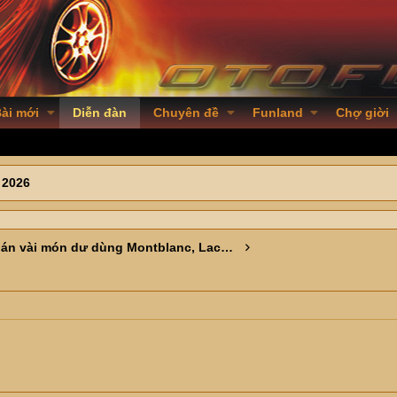
ài mới
Diễn đàn
Chuyên đề
Funland
Chợ giời
 2026
Em bán vài món dư dùng Montblanc, Lacoste, Balmain, Giovanni