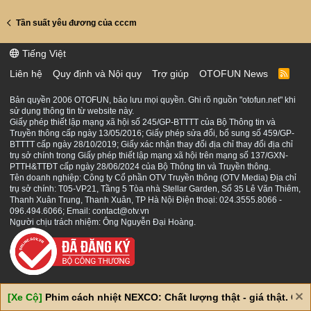
Tần suất yêu đương của cccm
Tiếng Việt
Liên hệ
Quy định và Nội quy
Trợ giúp
OTOFUN News
R
S
S
Bản quyền 2006 OTOFUN, bảo lưu mọi quyền. Ghi rõ nguồn "otofun.net" khi
sử dụng thông tin từ website này.
Giấy phép thiết lập mạng xã hội số 245/GP-BTTTT của Bộ Thông tin và
Truyền thông cấp ngày 13/05/2016; Giấy phép sửa đổi, bổ sung số 459/GP-
BTTTT cấp ngày 28/10/2019; Giấy xác nhận thay đổi địa chỉ thay đổi địa chỉ
trụ sở chính trong Giấy phép thiết lập mạng xã hội trên mạng số 137/GXN-
PTTH&TTĐT cấp ngày 28/06/2024 của Bộ Thông tin và Truyền thông.
Tên doanh nghiệp: Công ty Cổ phần OTV Truyền thông (OTV Media) Địa chỉ
trụ sở chính: T05-VP21, Tầng 5 Tòa nhà Stellar Garden, Số 35 Lê Văn Thiêm,
Thanh Xuân Trung, Thanh Xuân, TP Hà Nội Điện thoại: 024.3555.8066 -
096.494.6066; Email: contact@otv.vn
Người chịu trách nhiệm: Ông Nguyễn Đại Hoàng.
[Xe Cộ]
Phim cách nhiệt NEXCO: Chất lượng thật - giá thật. Giá 