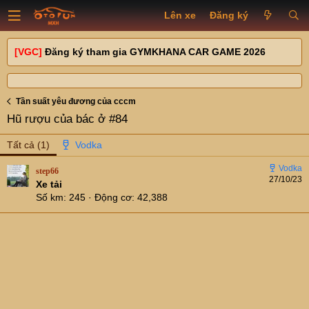
Lên xe
Đăng ký
[VGC]
Đăng ký tham gia GYMKHANA CAR GAME 2026
Tần suất yêu đương của cccm
Hũ rượu của bác ở #84
Tất cả
(1)
step66
27/10/23
Xe tải
Số km
245
Động cơ
42,388