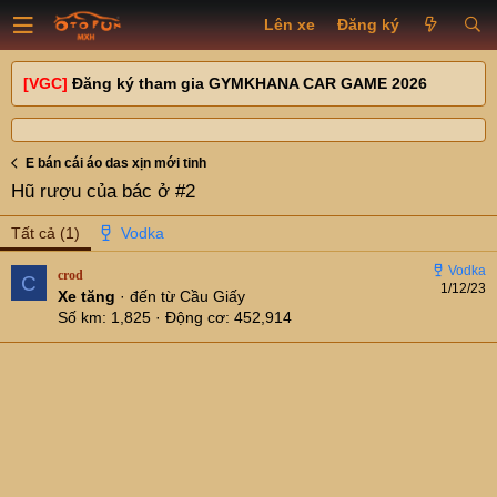
Lên xe
Đăng ký
[VGC]
Đăng ký tham gia GYMKHANA CAR GAME 2026
E bán cái áo das xịn mới tinh
Hũ rượu của bác ở #2
Tất cả
(1)
crod
C
1/12/23
Xe tăng
·
đến từ
Cầu Giấy
Số km
1,825
Động cơ
452,914