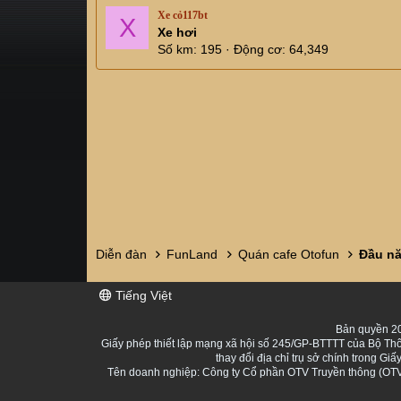
Xe cỏ117bt
X
Xe hơi
Số km
195
Động cơ
64,349
Diễn đàn
FunLand
Quán cafe Otofun
Đầu nă
Tiếng Việt
Bản quyền 20
Giấy phép thiết lập mạng xã hội số 245/GP-BTTTT của Bộ Thô
thay đổi địa chỉ trụ sở chính trong 
Tên doanh nghiệp: Công ty Cổ phần OTV Truyền thông (OTV 