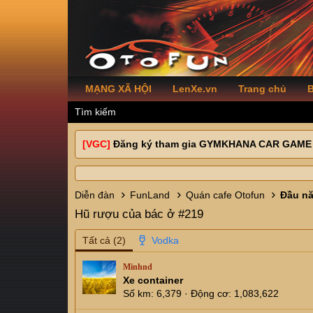
MẠNG XÃ HỘI
LenXe.vn
Trang chủ
B
Tìm kiếm
[VGC]
Đăng ký tham gia GYMKHANA CAR GAME
Diễn đàn
FunLand
Quán cafe Otofun
Đầu nă
Hũ rượu của bác ở #219
Tất cả
(2)
Minhnd
Xe container
Số km
6,379
Động cơ
1,083,622