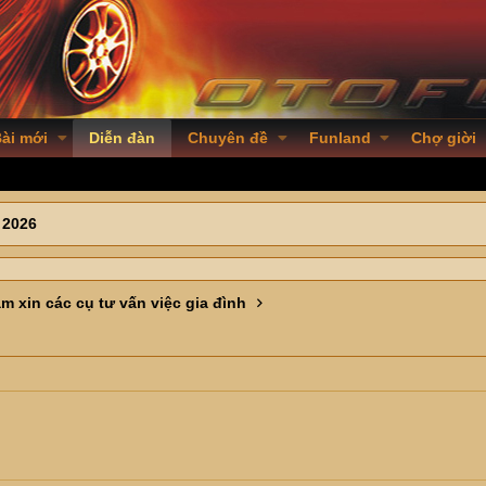
ài mới
Diễn đàn
Chuyên đề
Funland
Chợ giời
 2026
m xin các cụ tư vấn việc gia đình