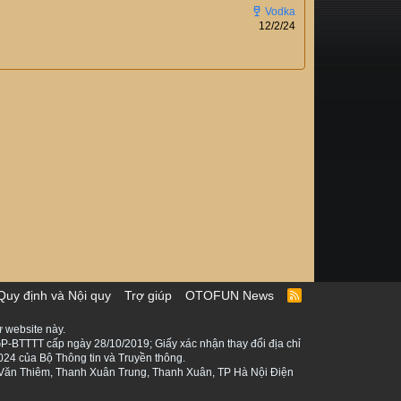
12/2/24
Quy định và Nội quy
Trợ giúp
OTOFUN News
R
S
S
 website này.
P-BTTTT cấp ngày 28/10/2019; Giấy xác nhận thay đổi địa chỉ
024 của Bộ Thông tin và Truyền thông.
ê Văn Thiêm, Thanh Xuân Trung, Thanh Xuân, TP Hà Nội Điện