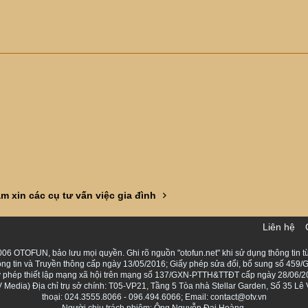
m xin các cụ tư vấn việc gia đình
Liên hệ
06 OTOFUN, bảo lưu mọi quyền. Ghi rõ nguồn "otofun.net" khi sử dụng thông tin từ
ng tin và Truyền thông cấp ngày 13/05/2016; Giấy phép sửa đổi, bổ sung số 459/G
Giấy phép thiết lập mạng xã hội trên mạng số 137/GXN-PTTH&TTĐT cấp ngày 28/06/2
Media) Địa chỉ trụ sở chính: T05-VP21, Tầng 5 Tòa nhà Stellar Garden, Số 35 L
thoại: 024.3555.8066 - 096.494.6066; Email: contact@otv.vn