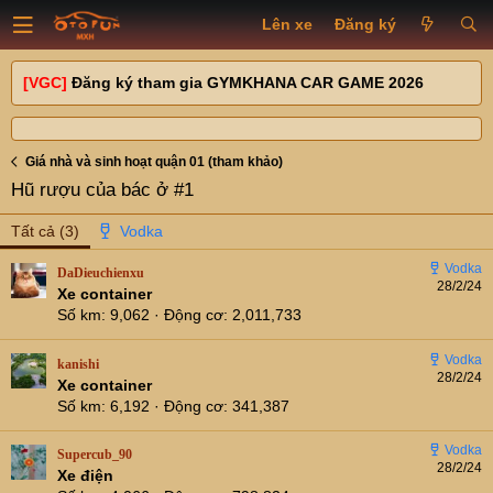
Lên xe
Đăng ký
[VGC]
Đăng ký tham gia GYMKHANA CAR GAME 2026
Giá nhà và sinh hoạt quận 01 (tham khảo)
Hũ rượu của bác ở #1
Tất cả
(3)
DaDieuchienxu
28/2/24
Xe container
Số km
9,062
Động cơ
2,011,733
kanishi
28/2/24
Xe container
Số km
6,192
Động cơ
341,387
Supercub_90
28/2/24
Xe điện