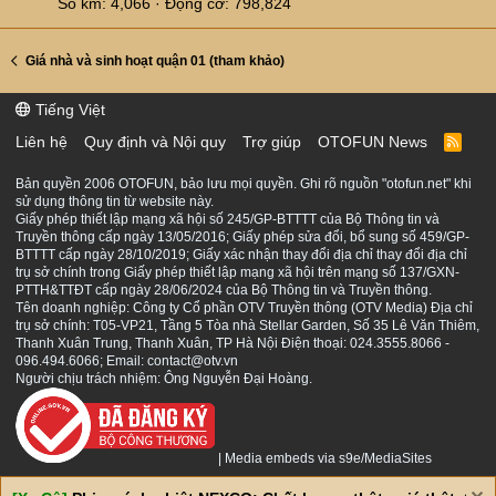
Số km
4,066
Động cơ
798,824
Giá nhà và sinh hoạt quận 01 (tham khảo)
Tiếng Việt
Liên hệ
Quy định và Nội quy
Trợ giúp
OTOFUN News
R
S
S
Bản quyền 2006 OTOFUN, bảo lưu mọi quyền. Ghi rõ nguồn "otofun.net" khi
sử dụng thông tin từ website này.
Giấy phép thiết lập mạng xã hội số 245/GP-BTTTT của Bộ Thông tin và
Truyền thông cấp ngày 13/05/2016; Giấy phép sửa đổi, bổ sung số 459/GP-
BTTTT cấp ngày 28/10/2019; Giấy xác nhận thay đổi địa chỉ thay đổi địa chỉ
trụ sở chính trong Giấy phép thiết lập mạng xã hội trên mạng số 137/GXN-
PTTH&TTĐT cấp ngày 28/06/2024 của Bộ Thông tin và Truyền thông.
Tên doanh nghiệp: Công ty Cổ phần OTV Truyền thông (OTV Media) Địa chỉ
trụ sở chính: T05-VP21, Tầng 5 Tòa nhà Stellar Garden, Số 35 Lê Văn Thiêm,
Thanh Xuân Trung, Thanh Xuân, TP Hà Nội Điện thoại: 024.3555.8066 -
096.494.6066; Email: contact@otv.vn
Người chịu trách nhiệm: Ông Nguyễn Đại Hoàng.
|
Media embeds via s9e/MediaSites