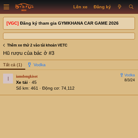
Lên xe
Đăng ký
[VGC]
Đăng ký tham gia GYMKHANA CAR GAME 2026
Thêm xe thứ 2 vào tài khoản VETC
Hũ rượu của bác ở #3
Tất cả
(1)
iamdongkisot
I
8/3/24
Xe tải
·
45
Số km
461
Động cơ
74,112