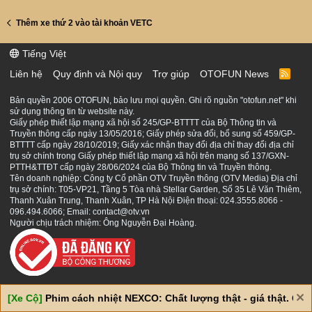
Thêm xe thứ 2 vào tài khoản VETC
Tiếng Việt
Liên hệ
Quy định và Nội quy
Trợ giúp
OTOFUN News
R
S
S
Bản quyền 2006 OTOFUN, bảo lưu mọi quyền. Ghi rõ nguồn "otofun.net" khi
sử dụng thông tin từ website này.
Giấy phép thiết lập mạng xã hội số 245/GP-BTTTT của Bộ Thông tin và
Truyền thông cấp ngày 13/05/2016; Giấy phép sửa đổi, bổ sung số 459/GP-
BTTTT cấp ngày 28/10/2019; Giấy xác nhận thay đổi địa chỉ thay đổi địa chỉ
trụ sở chính trong Giấy phép thiết lập mạng xã hội trên mạng số 137/GXN-
PTTH&TTĐT cấp ngày 28/06/2024 của Bộ Thông tin và Truyền thông.
Tên doanh nghiệp: Công ty Cổ phần OTV Truyền thông (OTV Media) Địa chỉ
trụ sở chính: T05-VP21, Tầng 5 Tòa nhà Stellar Garden, Số 35 Lê Văn Thiêm,
Thanh Xuân Trung, Thanh Xuân, TP Hà Nội Điện thoại: 024.3555.8066 -
096.494.6066; Email: contact@otv.vn
Người chịu trách nhiệm: Ông Nguyễn Đại Hoàng.
[Xe Cộ]
Phim cách nhiệt NEXCO: Chất lượng thật - giá thật. Giá 