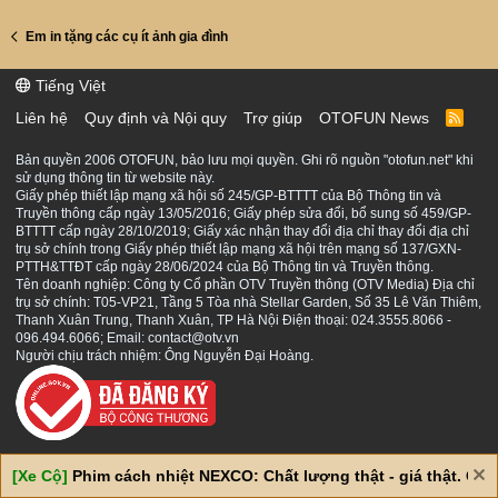
Em in tặng các cụ ít ảnh gia đình
Tiếng Việt
Liên hệ
Quy định và Nội quy
Trợ giúp
OTOFUN News
R
S
S
Bản quyền 2006 OTOFUN, bảo lưu mọi quyền. Ghi rõ nguồn "otofun.net" khi
sử dụng thông tin từ website này.
Giấy phép thiết lập mạng xã hội số 245/GP-BTTTT của Bộ Thông tin và
Truyền thông cấp ngày 13/05/2016; Giấy phép sửa đổi, bổ sung số 459/GP-
BTTTT cấp ngày 28/10/2019; Giấy xác nhận thay đổi địa chỉ thay đổi địa chỉ
trụ sở chính trong Giấy phép thiết lập mạng xã hội trên mạng số 137/GXN-
PTTH&TTĐT cấp ngày 28/06/2024 của Bộ Thông tin và Truyền thông.
Tên doanh nghiệp: Công ty Cổ phần OTV Truyền thông (OTV Media) Địa chỉ
trụ sở chính: T05-VP21, Tầng 5 Tòa nhà Stellar Garden, Số 35 Lê Văn Thiêm,
Thanh Xuân Trung, Thanh Xuân, TP Hà Nội Điện thoại: 024.3555.8066 -
096.494.6066; Email: contact@otv.vn
Người chịu trách nhiệm: Ông Nguyễn Đại Hoàng.
[Xe Cộ]
Phim cách nhiệt NEXCO: Chất lượng thật - giá thật. Giá 