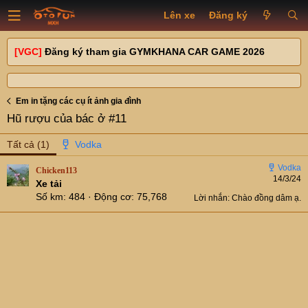
Lên xe
Đăng ký
[VGC]
Đăng ký tham gia GYMKHANA CAR GAME 2026
Em in tặng các cụ ít ảnh gia đình
Hũ rượu của bác ở #11
Tất cả
(1)
Chicken113
14/3/24
Xe tải
Số km
484
Động cơ
75,768
Lời nhắn: Chào đồng dâm ạ.