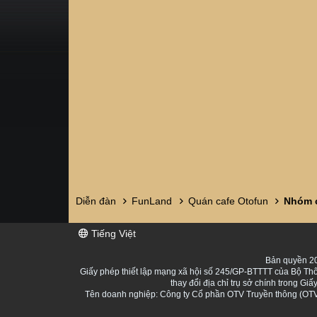
Diễn đàn
FunLand
Quán cafe Otofun
Nhóm c
Tiếng Việt
Bản quyền 20
Giấy phép thiết lập mạng xã hội số 245/GP-BTTTT của Bộ Thô
thay đổi địa chỉ trụ sở chính trong 
Tên doanh nghiệp: Công ty Cổ phần OTV Truyền thông (OTV 