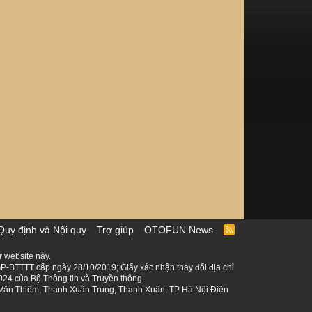
Quy định và Nội quy
Trợ giúp
OTOFUN News
R
S
S
 website này.
P-BTTTT cấp ngày 28/10/2019; Giấy xác nhận thay đổi địa chỉ
024 của Bộ Thông tin và Truyền thông.
ê Văn Thiêm, Thanh Xuân Trung, Thanh Xuân, TP Hà Nội Điện