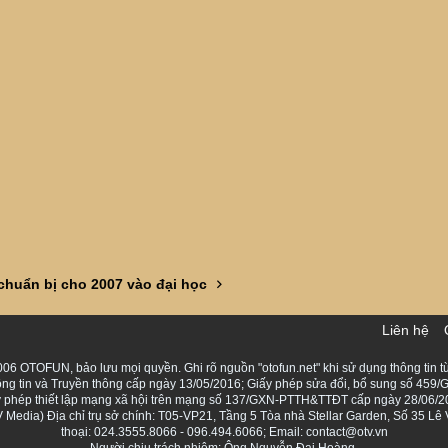
huẩn bị cho 2007 vào đại học
Liên hệ
06 OTOFUN, bảo lưu mọi quyền. Ghi rõ nguồn "otofun.net" khi sử dụng thông tin từ
ng tin và Truyền thông cấp ngày 13/05/2016; Giấy phép sửa đổi, bổ sung số 459/G
Giấy phép thiết lập mạng xã hội trên mạng số 137/GXN-PTTH&TTĐT cấp ngày 28/06/2
Media) Địa chỉ trụ sở chính: T05-VP21, Tầng 5 Tòa nhà Stellar Garden, Số 35 L
thoại: 024.3555.8066 - 096.494.6066; Email: contact@otv.vn