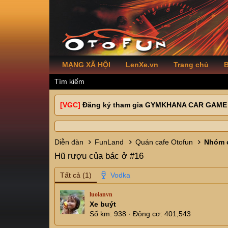
MẠNG XÃ HỘI
LenXe.vn
Trang chủ
B
Tìm kiếm
[VGC]
Đăng ký tham gia GYMKHANA CAR GAME
Diễn đàn
FunLand
Quán cafe Otofun
Nhóm c
Hũ rượu của bác ở #16
Tất cả
(1)
luolanvn
Xe buýt
Số km
938
Động cơ
401,543