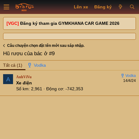
Lên xe
Đăng ký
[VGC]
Đăng ký tham gia GYMKHANA CAR GAME 2026
Câu chuyện chọn đặt tên mới sau sáp nhập.
Hũ rượu của bác ở #9
Tất cả
(1)
AnhViVu
A
14/4/24
Xe điện
Số km
2,961
Động cơ
-742,353