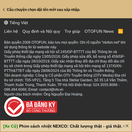
Câu chuyện chọn đặt tên mới sau sáp nhập.
Tiếng Việt
Liên hệ
Quy định và Nội quy
Trợ giúp
OTOFUN News
R
S
S
Bản quyền 2006 OTOFUN, bảo lưu mọi quyền. Ghi rõ nguồn "otofun.net" khi
sử dụng thông tin từ website này.
Giấy phép thiết lập mạng xã hội số 245/GP-BTTTT của Bộ Thông tin và
Truyền thông cấp ngày 13/05/2016; Giấy phép sửa đổi, bổ sung số 459/GP-
BTTTT cấp ngày 28/10/2019; Giấy xác nhận thay đổi địa chỉ thay đổi địa chỉ
trụ sở chính trong Giấy phép thiết lập mạng xã hội trên mạng số 137/GXN-
PTTH&TTĐT cấp ngày 28/06/2024 của Bộ Thông tin và Truyền thông.
Tên doanh nghiệp: Công ty Cổ phần OTV Truyền thông (OTV Media) Địa chỉ
trụ sở chính: T05-VP21, Tầng 5 Tòa nhà Stellar Garden, Số 35 Lê Văn Thiêm,
Thanh Xuân Trung, Thanh Xuân, TP Hà Nội Điện thoại: 024.3555.8066 -
096.494.6066; Email: contact@otv.vn
Người chịu trách nhiệm: Ông Nguyễn Đại Hoàng.
[Xe Cộ]
Phim cách nhiệt NEXCO: Chất lượng thật - giá thật. Giá 