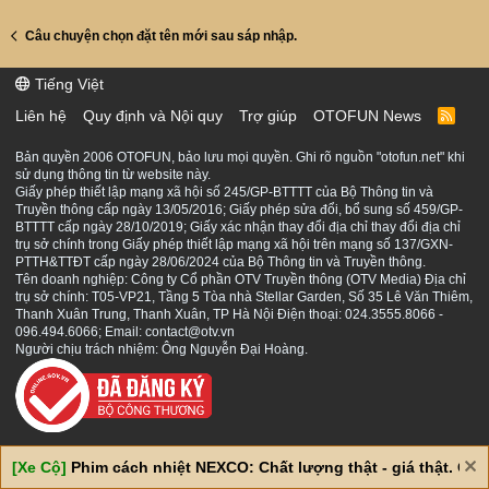
Câu chuyện chọn đặt tên mới sau sáp nhập.
Tiếng Việt
Liên hệ
Quy định và Nội quy
Trợ giúp
OTOFUN News
R
S
S
Bản quyền 2006 OTOFUN, bảo lưu mọi quyền. Ghi rõ nguồn "otofun.net" khi
sử dụng thông tin từ website này.
Giấy phép thiết lập mạng xã hội số 245/GP-BTTTT của Bộ Thông tin và
Truyền thông cấp ngày 13/05/2016; Giấy phép sửa đổi, bổ sung số 459/GP-
BTTTT cấp ngày 28/10/2019; Giấy xác nhận thay đổi địa chỉ thay đổi địa chỉ
trụ sở chính trong Giấy phép thiết lập mạng xã hội trên mạng số 137/GXN-
PTTH&TTĐT cấp ngày 28/06/2024 của Bộ Thông tin và Truyền thông.
Tên doanh nghiệp: Công ty Cổ phần OTV Truyền thông (OTV Media) Địa chỉ
trụ sở chính: T05-VP21, Tầng 5 Tòa nhà Stellar Garden, Số 35 Lê Văn Thiêm,
Thanh Xuân Trung, Thanh Xuân, TP Hà Nội Điện thoại: 024.3555.8066 -
096.494.6066; Email: contact@otv.vn
Người chịu trách nhiệm: Ông Nguyễn Đại Hoàng.
[Xe Cộ]
Phim cách nhiệt NEXCO: Chất lượng thật - giá thật. Giá 