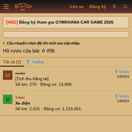
Lên xe
Đăng ký
[VGC]
Đăng ký tham gia GYMKHANA CAR GAME 2026
Câu chuyện chọn đặt tên mới sau sáp nhập.
Hũ rượu của bác ở #56
Tất cả
(2)
mostka
M
14/4/24
[Tịch thu bằng lái]
Số km
270
Động cơ
13,900
Vietex
V
14/4/24
Xe điện
Số km
2,631
Động cơ
1,133,451