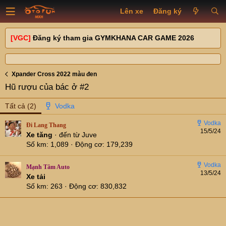
Lên xe
Đăng ký
[VGC]
Đăng ký tham gia GYMKHANA CAR GAME 2026
Xpander Cross 2022 màu đen
Hũ rượu của bác ở #2
Tất cả
(2)
Đi Lang Thang
15/5/24
Xe tăng
·
đến từ
Juve
Số km
1,089
Động cơ
179,239
Mạnh Tâm Auto
13/5/24
Xe tải
Số km
263
Động cơ
830,832