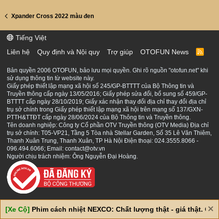
Xpander Cross 2022 màu đen
Tiếng Việt
Liên hệ
Quy định và Nội quy
Trợ giúp
OTOFUN News
R
S
S
Bản quyền 2006 OTOFUN, bảo lưu mọi quyền. Ghi rõ nguồn "otofun.net" khi
sử dụng thông tin từ website này.
Giấy phép thiết lập mạng xã hội số 245/GP-BTTTT của Bộ Thông tin và
Truyền thông cấp ngày 13/05/2016; Giấy phép sửa đổi, bổ sung số 459/GP-
BTTTT cấp ngày 28/10/2019; Giấy xác nhận thay đổi địa chỉ thay đổi địa chỉ
trụ sở chính trong Giấy phép thiết lập mạng xã hội trên mạng số 137/GXN-
PTTH&TTĐT cấp ngày 28/06/2024 của Bộ Thông tin và Truyền thông.
Tên doanh nghiệp: Công ty Cổ phần OTV Truyền thông (OTV Media) Địa chỉ
trụ sở chính: T05-VP21, Tầng 5 Tòa nhà Stellar Garden, Số 35 Lê Văn Thiêm,
Thanh Xuân Trung, Thanh Xuân, TP Hà Nội Điện thoại: 024.3555.8066 -
096.494.6066; Email: contact@otv.vn
Người chịu trách nhiệm: Ông Nguyễn Đại Hoàng.
[Xe Cộ]
Phim cách nhiệt NEXCO: Chất lượng thật - giá thật. Giá 