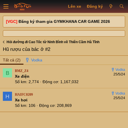
Lên xe
Đăng ký
[VGC]
Đăng ký tham gia GYMKHANA CAR GAME 2026
Hỏi đường đi Cao Tốc từ Ninh Bình về Thiên Cầm Hà Tĩnh
Hũ rượu của bác ở #2
Tất cả
(2)
BMZ_Z4
B
25/5/24
Xe điện
Số km
2,774
Động cơ
1,167,032
HAIFC0209
H
25/5/24
Xe hơi
Số km
106
Động cơ
208,869