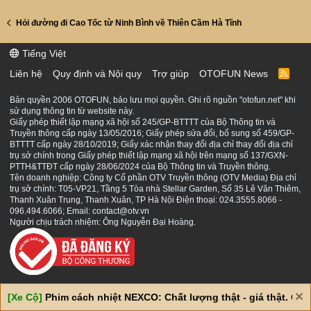
Hỏi đường đi Cao Tốc từ Ninh Bình về Thiên Cầm Hà Tĩnh
Tiếng Việt
Liên hệ
Quy định và Nội quy
Trợ giúp
OTOFUN News
R
S
S
Bản quyền 2006 OTOFUN, bảo lưu mọi quyền. Ghi rõ nguồn "otofun.net" khi
sử dụng thông tin từ website này.
Giấy phép thiết lập mạng xã hội số 245/GP-BTTTT của Bộ Thông tin và
Truyền thông cấp ngày 13/05/2016; Giấy phép sửa đổi, bổ sung số 459/GP-
BTTTT cấp ngày 28/10/2019; Giấy xác nhận thay đổi địa chỉ thay đổi địa chỉ
trụ sở chính trong Giấy phép thiết lập mạng xã hội trên mạng số 137/GXN-
PTTH&TTĐT cấp ngày 28/06/2024 của Bộ Thông tin và Truyền thông.
Tên doanh nghiệp: Công ty Cổ phần OTV Truyền thông (OTV Media) Địa chỉ
trụ sở chính: T05-VP21, Tầng 5 Tòa nhà Stellar Garden, Số 35 Lê Văn Thiêm,
Thanh Xuân Trung, Thanh Xuân, TP Hà Nội Điện thoại: 024.3555.8066 -
096.494.6066; Email: contact@otv.vn
Người chịu trách nhiệm: Ông Nguyễn Đại Hoàng.
[Xe Cộ]
Phim cách nhiệt NEXCO: Chất lượng thật - giá thật. Giá 