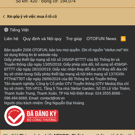
Số km
420
Động cơ
194,074
Xin góp ý về việc mua ô tô cũ
Tiếng Việt
Liên hệ
Quy định và Nội quy
Trợ giúp
OTOFUN News
R
S
S
Bản quyền 2006 OTOFUN, bảo lưu mọi quyền. Ghi rõ nguồn "otofun.net" khi
sử dụng thông tin từ website này.
Giấy phép thiết lập mạng xã hội số 245/GP-BTTTT của Bộ Thông tin và
Truyền thông cấp ngày 13/05/2016; Giấy phép sửa đổi, bổ sung số 459/GP-
BTTTT cấp ngày 28/10/2019; Giấy xác nhận thay đổi địa chỉ thay đổi địa chỉ
trụ sở chính trong Giấy phép thiết lập mạng xã hội trên mạng số 137/GXN-
PTTH&TTĐT cấp ngày 28/06/2024 của Bộ Thông tin và Truyền thông.
Tên doanh nghiệp: Công ty Cổ phần OTV Truyền thông (OTV Media) Địa chỉ
trụ sở chính: T05-VP21, Tầng 5 Tòa nhà Stellar Garden, Số 35 Lê Văn Thiêm,
Thanh Xuân Trung, Thanh Xuân, TP Hà Nội Điện thoại: 024.3555.8066 -
096.494.6066; Email: contact@otv.vn
Người chịu trách nhiệm: Ông Nguyễn Đại Hoàng.