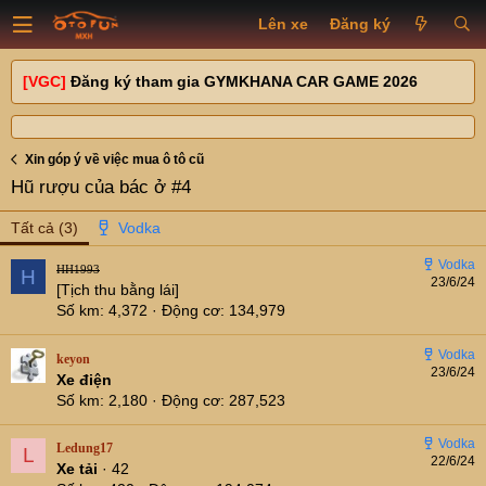
Lên xe
Đăng ký
[VGC]
Đăng ký tham gia GYMKHANA CAR GAME 2026
Xin góp ý về việc mua ô tô cũ
Hũ rượu của bác ở #4
Tất cả
(3)
HH1993
H
23/6/24
[Tịch thu bằng lái]
Số km
4,372
Động cơ
134,979
keyon
23/6/24
Xe điện
Số km
2,180
Động cơ
287,523
Ledung17
L
22/6/24
Xe tải
·
42