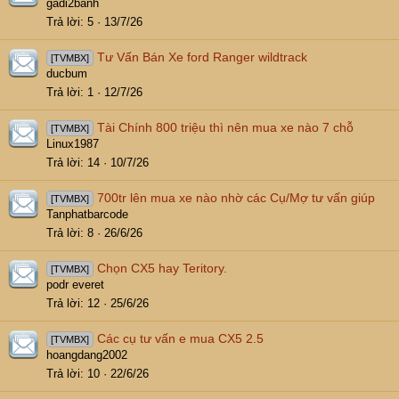
gadi2banh
Trả lời
5
13/7/26
Tư Vấn Bán Xe ford Ranger wildtrack
[TVMBX]
ducbum
Trả lời
1
12/7/26
Tài Chính 800 triệu thì nên mua xe nào 7 chỗ
[TVMBX]
Linux1987
Trả lời
14
10/7/26
700tr lên mua xe nào nhờ các Cụ/Mợ tư vấn giúp
[TVMBX]
Tanphatbarcode
Trả lời
8
26/6/26
Chọn CX5 hay Teritory.
[TVMBX]
podr everet
Trả lời
12
25/6/26
Các cụ tư vấn e mua CX5 2.5
[TVMBX]
hoangdang2002
Trả lời
10
22/6/26