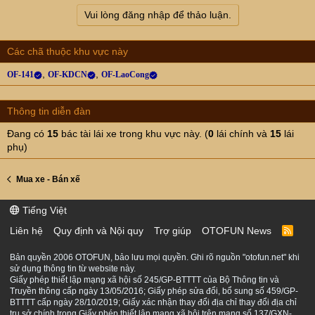
Vui lòng đăng nhập để thảo luận.
Các chã thuộc khu vực này
OF-141
OF-KDCN
OF-LaoCong
Thông tin diễn đàn
Đang có
15
bác tài lái xe trong khu vực này. (
0
lái chính và
15
lái
phụ)
Mua xe - Bán xế
Tiếng Việt
Liên hệ
Quy định và Nội quy
Trợ giúp
OTOFUN News
R
S
S
Bản quyền 2006 OTOFUN, bảo lưu mọi quyền. Ghi rõ nguồn "otofun.net" khi
sử dụng thông tin từ website này.
Giấy phép thiết lập mạng xã hội số 245/GP-BTTTT của Bộ Thông tin và
Truyền thông cấp ngày 13/05/2016; Giấy phép sửa đổi, bổ sung số 459/GP-
BTTTT cấp ngày 28/10/2019; Giấy xác nhận thay đổi địa chỉ thay đổi địa chỉ
trụ sở chính trong Giấy phép thiết lập mạng xã hội trên mạng số 137/GXN-