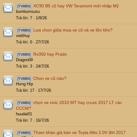
XC90 B5 cũ hay VW Teramont mới nhập Mỹ
[TVMBX]
bumbumsusu
Trả lời
7
1/8/26
Lựa chọn giữa mua xe cũ và xe tồn kho?
[TVMBX]
vietthuy
Trả lời
0
27/7/26
Rx350 hay Prado
[TVMBX]
Dragon09
Trả lời
3
24/7/26
Chọn xe cũ nào?
[TVMBX]
Hưng Híp
Trả lời
17
17/7/26
chọn xe civic 2010 MT hay cruze 2017 LT các
[TVMBX]
CCCM?
huudat01
Trả lời
7
16/7/26
Tham khảo giá bán xe Toyta Altis 2.0V đời 2017
[TVMBX]