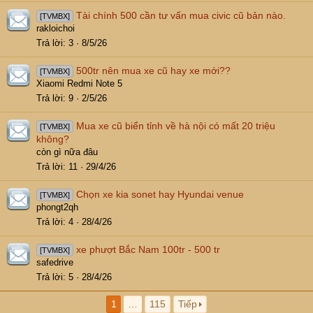
Tài chính 500 cần tư vấn mua civic cũ bản nào.
[TVMBX]
rakloichoi
Trả lời
3
8/5/26
500tr nên mua xe cũ hay xe mới??
[TVMBX]
Xiaomi Redmi Note 5
Trả lời
9
2/5/26
Mua xe cũ biển tỉnh về hà nội có mất 20 triệu
[TVMBX]
không?
còn gì nữa đâu
Trả lời
11
29/4/26
Chọn xe kia sonet hay Hyundai venue
[TVMBX]
phongt2qh
Trả lời
4
28/4/26
xe phượt Bắc Nam 100tr - 500 tr
[TVMBX]
safedrive
Trả lời
5
28/4/26
1
…
115
Tiếp