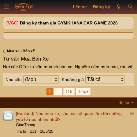
Lên xe
Đăng ký
[VGC]
Đăng ký tham gia GYMKHANA CAR GAME 2026
Mua xe - Bán xế
Tư vấn Mua Bán Xe
Nơi các OFer tư vấn mua và bán xe. Nghiêm cấm mua bán, rao vặt
Nhu cầu
Khoảng giá
1
…
115
Tiếp
Bộ lọc
P
[Funland]
Nếu mua xe, các bác sẽ quan tâm tới những
o
yếu tố nào nhiều nhất?
l
GiaoThong
l
Trả lời
131
18/5/25