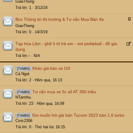
á
GiaoThong
t
n
Trả lời
1
3/12/24
r
l
ể
ê
Box Thông tin thị trường & Tư vấn Mua Bán Xe
n
n
á
GiaoThong
t
n
Trả lời
0
14/3/19
r
l
ể
ê
Tạp hóa Lâm - ghế ô tô trẻ em - vợt pickleball - đồ gia
n
n
e
dụng
t
d
Trả lời
–
N/A
r
i
ể
r
Khảo giá bán xe I10
[TVMBX]
n
e
Cá Ngọt
c
Trả lời
2
Hôm qua, 16:13
t
Tư vấn mua xe 5c số AT 300 triệu
[TVMBX]
NTamthu
Trả lời
23
Hôm qua, 16:09
Em muốn hỏi giá bán Tucson 2023 bản 1.6 turbo
[TVMBX]
Civic2306
Trả lời
0
Thứ hai lúc 16:15