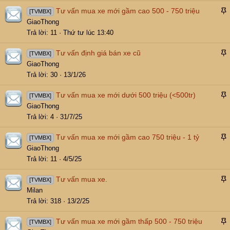
Tư vấn mua xe mới gầm cao 500 - 750 triệu
[TVMBX]
á
GiaoThong
n
Trả lời
11
Thứ tư lúc 13:40
l
ê
Tư vấn định giá bán xe cũ
[TVMBX]
n
á
GiaoThong
t
n
Trả lời
30
13/1/26
r
l
ể
ê
Tư vấn mua xe mới dưới 500 triệu (<500tr)
[TVMBX]
n
n
á
GiaoThong
t
n
Trả lời
4
31/7/25
r
l
ể
ê
Tư vấn mua xe mới gầm cao 750 triệu - 1 tỷ
[TVMBX]
n
n
á
GiaoThong
t
n
Trả lời
11
4/5/25
r
l
ể
ê
Tư vấn mua xe.
[TVMBX]
n
n
á
Milan
t
n
Trả lời
318
13/2/25
r
l
ể
ê
Tư vấn mua xe mới gầm thấp 500 - 750 triệu
[TVMBX]
n
n