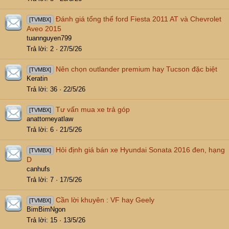
Đánh giá tổng thể ford Fiesta 2011 AT và Chevrolet
[TVMBX]
Aveo 2015
tuannguyen799
Trả lời
2
27/5/26
Nên chọn outlander premium hay Tucson đặc biệt
[TVMBX]
Keratin
Trả lời
36
22/5/26
Tư vấn mua xe trả góp
[TVMBX]
anattorneyatlaw
Trả lời
6
21/5/26
Hỏi định giá bán xe Hyundai Sonata 2016 đen, hạng
[TVMBX]
D
canhufs
Trả lời
7
17/5/26
Cần lời khuyên : VF hay Geely
[TVMBX]
BimBimNgon
Trả lời
15
13/5/26