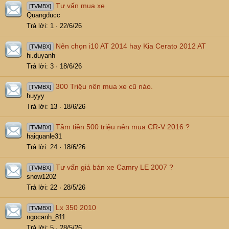
Tư vấn mua xe
[TVMBX]
Quangducc
Trả lời
1
22/6/26
Nên chọn i10 AT 2014 hay Kia Cerato 2012 AT
[TVMBX]
hi.duyanh
Trả lời
3
18/6/26
300 Triệu nên mua xe cũ nào.
[TVMBX]
huyyy
Trả lời
13
18/6/26
Tầm tiền 500 triệu nên mua CR-V 2016 ?
[TVMBX]
haiquanle31
Trả lời
24
18/6/26
Tư vấn giá bán xe Camry LE 2007 ?
[TVMBX]
snow1202
Trả lời
22
28/5/26
Lx 350 2010
[TVMBX]
ngocanh_811
Trả lời
5
28/5/26