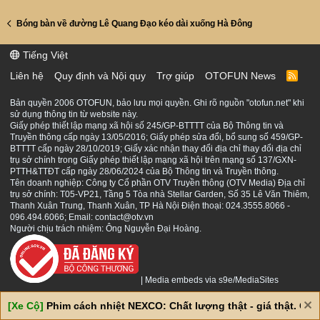
Bóng bàn về đường Lê Quang Đạo kéo dài xuống Hà Đông
Tiếng Việt
Liên hệ
Quy định và Nội quy
Trợ giúp
OTOFUN News
R
S
S
Bản quyền 2006 OTOFUN, bảo lưu mọi quyền. Ghi rõ nguồn "otofun.net" khi
sử dụng thông tin từ website này.
Giấy phép thiết lập mạng xã hội số 245/GP-BTTTT của Bộ Thông tin và
Truyền thông cấp ngày 13/05/2016; Giấy phép sửa đổi, bổ sung số 459/GP-
BTTTT cấp ngày 28/10/2019; Giấy xác nhận thay đổi địa chỉ thay đổi địa chỉ
trụ sở chính trong Giấy phép thiết lập mạng xã hội trên mạng số 137/GXN-
PTTH&TTĐT cấp ngày 28/06/2024 của Bộ Thông tin và Truyền thông.
Tên doanh nghiệp: Công ty Cổ phần OTV Truyền thông (OTV Media) Địa chỉ
trụ sở chính: T05-VP21, Tầng 5 Tòa nhà Stellar Garden, Số 35 Lê Văn Thiêm,
Thanh Xuân Trung, Thanh Xuân, TP Hà Nội Điện thoại: 024.3555.8066 -
096.494.6066; Email: contact@otv.vn
Người chịu trách nhiệm: Ông Nguyễn Đại Hoàng.
|
Media embeds via s9e/MediaSites
[Xe Cộ]
Phim cách nhiệt NEXCO: Chất lượng thật - giá thật. Giá 