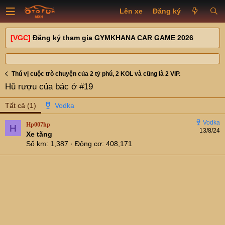
Lên xe
Đăng ký
[VGC]
Đăng ký tham gia GYMKHANA CAR GAME 2026
Thú vị cuộc trò chuyện của 2 tỷ phú, 2 KOL và cũng là 2 VIP.
Hũ rượu của bác ở #19
Tất cả
(1)
Hp007hp
H
13/8/24
Xe tăng
Số km
1,387
Động cơ
408,171