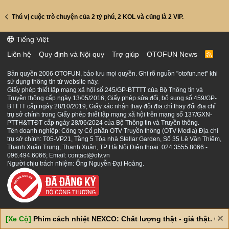
Thú vị cuộc trò chuyện của 2 tỷ phú, 2 KOL và cũng là 2 VIP.
Tiếng Việt
Liên hệ
Quy định và Nội quy
Trợ giúp
OTOFUN News
R
S
S
Bản quyền 2006 OTOFUN, bảo lưu mọi quyền. Ghi rõ nguồn "otofun.net" khi
sử dụng thông tin từ website này.
Giấy phép thiết lập mạng xã hội số 245/GP-BTTTT của Bộ Thông tin và
Truyền thông cấp ngày 13/05/2016; Giấy phép sửa đổi, bổ sung số 459/GP-
BTTTT cấp ngày 28/10/2019; Giấy xác nhận thay đổi địa chỉ thay đổi địa chỉ
trụ sở chính trong Giấy phép thiết lập mạng xã hội trên mạng số 137/GXN-
PTTH&TTĐT cấp ngày 28/06/2024 của Bộ Thông tin và Truyền thông.
Tên doanh nghiệp: Công ty Cổ phần OTV Truyền thông (OTV Media) Địa chỉ
trụ sở chính: T05-VP21, Tầng 5 Tòa nhà Stellar Garden, Số 35 Lê Văn Thiêm,
Thanh Xuân Trung, Thanh Xuân, TP Hà Nội Điện thoại: 024.3555.8066 -
096.494.6066; Email: contact@otv.vn
Người chịu trách nhiệm: Ông Nguyễn Đại Hoàng.
[Xe Cộ]
Phim cách nhiệt NEXCO: Chất lượng thật - giá thật. Giá 