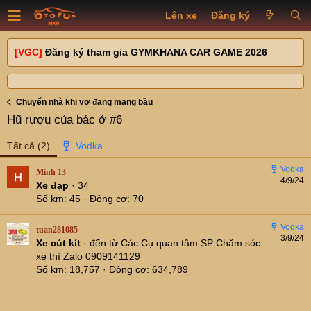
Lên xe
Đăng ký
[VGC]
Đăng ký tham gia GYMKHANA CAR GAME 2026
Chuyển nhà khi vợ đang mang bầu
Hũ rượu của bác ở #6
Tất cả
(2)
Minh 13
4/9/24
Xe đạp
·
34
Số km
45
Động cơ
70
tuan281085
3/9/24
Xe cút kít
·
đến từ
Các Cụ quan tâm SP Chăm sóc
xe thì Zalo 0909141129
Số km
18,757
Động cơ
634,789