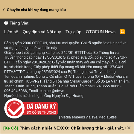
Chuyển nhà khi vợ đang mang bầu
Tiếng Việt
Liên hệ
Quy định và Nội quy
Trợ giúp
OTOFUN News
R
S
S
Bản quyền 2006 OTOFUN, bảo lưu mọi quyền. Ghi rõ nguồn "otofun.net" khi
sử dụng thông tin từ website này.
Giấy phép thiết lập mạng xã hội số 245/GP-BTTTT của Bộ Thông tin và
Truyền thông cấp ngày 13/05/2016; Giấy phép sửa đổi, bổ sung số 459/GP-
BTTTT cấp ngày 28/10/2019; Giấy xác nhận thay đổi địa chỉ thay đổi địa chỉ
trụ sở chính trong Giấy phép thiết lập mạng xã hội trên mạng số 137/GXN-
PTTH&TTĐT cấp ngày 28/06/2024 của Bộ Thông tin và Truyền thông.
Tên doanh nghiệp: Công ty Cổ phần OTV Truyền thông (OTV Media) Địa chỉ
trụ sở chính: T05-VP21, Tầng 5 Tòa nhà Stellar Garden, Số 35 Lê Văn Thiêm,
Thanh Xuân Trung, Thanh Xuân, TP Hà Nội Điện thoại: 024.3555.8066 -
096.494.6066; Email: contact@otv.vn
Người chịu trách nhiệm: Ông Nguyễn Đại Hoàng.
|
Media embeds via s9e/MediaSites
[Xe Cộ]
Phim cách nhiệt NEXCO: Chất lượng thật - giá thật. Giá 