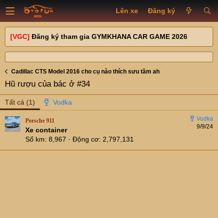
Lên xe
Đăng ký
[VGC]
Đăng ký tham gia GYMKHANA CAR GAME 2026
Cadillac CTS Model 2016 cho cụ nào thích sưu tầm ah
Hũ rượu của bác ở #34
Tất cả
(1)
Porsche 911
9/9/24
Xe container
Số km
8,967
Động cơ
2,797,131