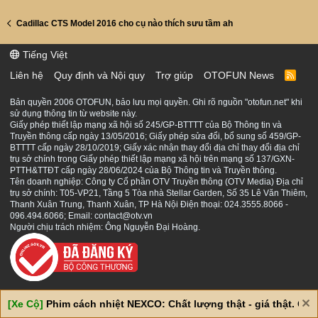
Cadillac CTS Model 2016 cho cụ nào thích sưu tầm ah
Tiếng Việt
Liên hệ
Quy định và Nội quy
Trợ giúp
OTOFUN News
R
S
S
Bản quyền 2006 OTOFUN, bảo lưu mọi quyền. Ghi rõ nguồn "otofun.net" khi
sử dụng thông tin từ website này.
Giấy phép thiết lập mạng xã hội số 245/GP-BTTTT của Bộ Thông tin và
Truyền thông cấp ngày 13/05/2016; Giấy phép sửa đổi, bổ sung số 459/GP-
BTTTT cấp ngày 28/10/2019; Giấy xác nhận thay đổi địa chỉ thay đổi địa chỉ
trụ sở chính trong Giấy phép thiết lập mạng xã hội trên mạng số 137/GXN-
PTTH&TTĐT cấp ngày 28/06/2024 của Bộ Thông tin và Truyền thông.
Tên doanh nghiệp: Công ty Cổ phần OTV Truyền thông (OTV Media) Địa chỉ
trụ sở chính: T05-VP21, Tầng 5 Tòa nhà Stellar Garden, Số 35 Lê Văn Thiêm,
Thanh Xuân Trung, Thanh Xuân, TP Hà Nội Điện thoại: 024.3555.8066 -
096.494.6066; Email: contact@otv.vn
Người chịu trách nhiệm: Ông Nguyễn Đại Hoàng.
[Xe Cộ]
Phim cách nhiệt NEXCO: Chất lượng thật - giá thật. Giá 