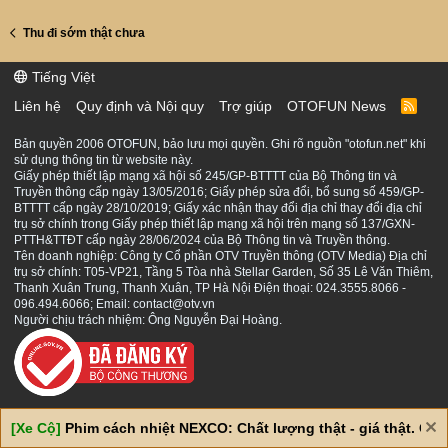
Thu đi sớm thật chưa
Tiếng Việt
Liên hệ
Quy định và Nội quy
Trợ giúp
OTOFUN News
R
S
S
Bản quyền 2006 OTOFUN, bảo lưu mọi quyền. Ghi rõ nguồn "otofun.net" khi
sử dụng thông tin từ website này.
Giấy phép thiết lập mạng xã hội số 245/GP-BTTTT của Bộ Thông tin và
Truyền thông cấp ngày 13/05/2016; Giấy phép sửa đổi, bổ sung số 459/GP-
BTTTT cấp ngày 28/10/2019; Giấy xác nhận thay đổi địa chỉ thay đổi địa chỉ
trụ sở chính trong Giấy phép thiết lập mạng xã hội trên mạng số 137/GXN-
PTTH&TTĐT cấp ngày 28/06/2024 của Bộ Thông tin và Truyền thông.
Tên doanh nghiệp: Công ty Cổ phần OTV Truyền thông (OTV Media) Địa chỉ
trụ sở chính: T05-VP21, Tầng 5 Tòa nhà Stellar Garden, Số 35 Lê Văn Thiêm,
Thanh Xuân Trung, Thanh Xuân, TP Hà Nội Điện thoại: 024.3555.8066 -
096.494.6066; Email: contact@otv.vn
Người chịu trách nhiệm: Ông Nguyễn Đại Hoàng.
[Xe Cộ]
Phim cách nhiệt NEXCO: Chất lượng thật - giá thật. Giá 