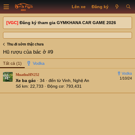
Lên xe
Đăng ký
[VGC]
Đăng ký tham gia GYMKHANA CAR GAME 2026
Thu đi sớm thật chưa
Hũ rượu của bác ở #9
Tất cả
(1)
MuathuHN252
1/10/24
Xe ba gác
·
34
·
đến từ
Vinh, Nghệ An
Số km
22,733
Động cơ
793,431