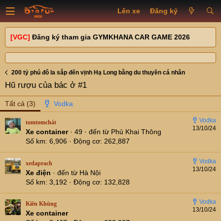
Lên xe
Đăng ký
[VGC]
Đăng ký tham gia GYMKHANA CAR GAME 2026
200 tỷ phú đô la sắp đến vịnh Hạ Long bằng du thuyền cá nhân
Hũ rượu của bác ở #1
Tất cả
(3)
tomtomchát
13/10/24
Xe container
·
49
·
đến từ
Phủ Khai Thông
Số km
6,906
Động cơ
262,887
xedaprach
13/10/24
Xe điện
·
đến từ
Hà Nội
Số km
3,192
Động cơ
132,828
Kiên Khùng
13/10/24
Xe container