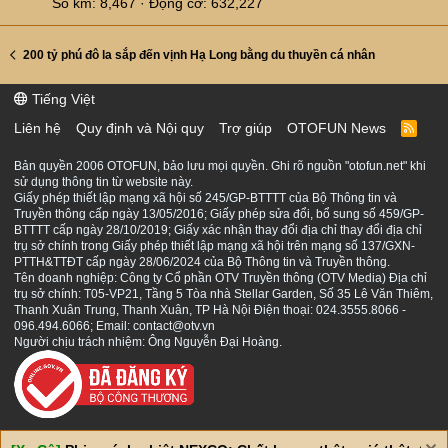
Số km
8,467
Động cơ
632,227
200 tỷ phú đô la sắp đến vịnh Hạ Long bằng du thuyền cá nhân
Tiếng Việt
Liên hệ
Quy định và Nội quy
Trợ giúp
OTOFUN News
R
S
S
Bản quyền 2006 OTOFUN, bảo lưu mọi quyền. Ghi rõ nguồn "otofun.net" khi
sử dụng thông tin từ website này.
Giấy phép thiết lập mạng xã hội số 245/GP-BTTTT của Bộ Thông tin và
Truyền thông cấp ngày 13/05/2016; Giấy phép sửa đổi, bổ sung số 459/GP-
BTTTT cấp ngày 28/10/2019; Giấy xác nhận thay đổi địa chỉ thay đổi địa chỉ
trụ sở chính trong Giấy phép thiết lập mạng xã hội trên mạng số 137/GXN-
PTTH&TTĐT cấp ngày 28/06/2024 của Bộ Thông tin và Truyền thông.
Tên doanh nghiệp: Công ty Cổ phần OTV Truyền thông (OTV Media) Địa chỉ
trụ sở chính: T05-VP21, Tầng 5 Tòa nhà Stellar Garden, Số 35 Lê Văn Thiêm,
Thanh Xuân Trung, Thanh Xuân, TP Hà Nội Điện thoại: 024.3555.8066 -
096.494.6066; Email: contact@otv.vn
Người chịu trách nhiệm: Ông Nguyễn Đại Hoàng.