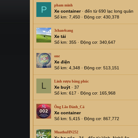
pham minh
P
Xe container
·
đến từ
690 lạc long quân
Số km
7,450
Động cơ
430,378
3chan4cang
Xe tải
Số km
355
Động cơ
340,647
one
Xe điện
Số km
4,348
Động cơ
513,151
Linh rượu bằng phúc
L
Xe buýt
·
37
Số km
617
Động cơ
165,968
Ông Lão Đánh_Cá
Xe container
Số km
5,415
Động cơ
867,772
MuathuHN252