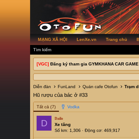
MẠNG XÃ HỘI
LenXe.vn
Trang chủ
B
Tìm kiếm
[VGC]
Đăng ký tham gia GYMKHANA CAR GAME
Diễn đàn
FunLand
Quán cafe Otofun
Hũ rượu của bác ở #33
Tất cả
(7)
Dailo
D
Xe tăng
Số km
1,306
Động cơ
469,917