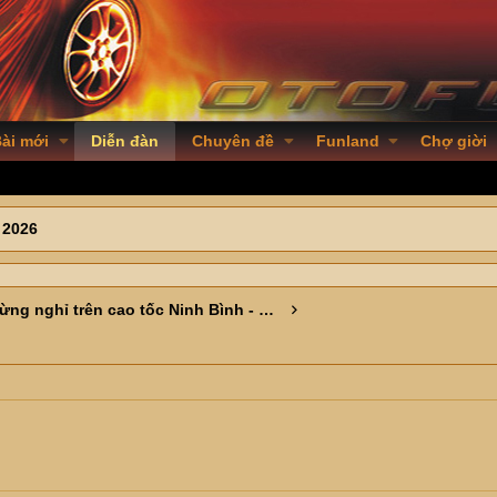
ài mới
Diễn đàn
Chuyên đề
Funland
Chợ giời
 2026
Trạm dừng nghỉ trên cao tốc Ninh Bình - Điều không thể không viết !