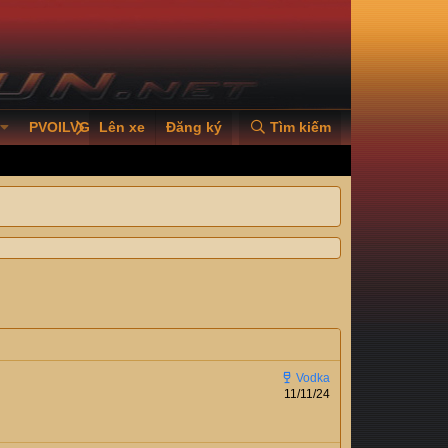
PVOILVGC2026
Lên xe
Đăng ký
Tìm kiếm
11/11/24