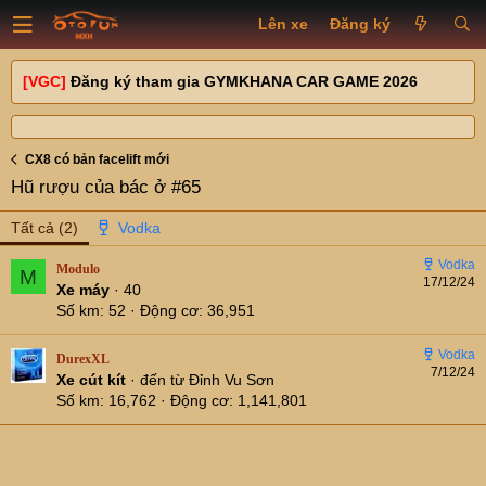
Lên xe
Đăng ký
[VGC]
Đăng ký tham gia GYMKHANA CAR GAME 2026
CX8 có bản facelift mới
Hũ rượu của bác ở #65
Tất cả
(2)
Modulo
M
17/12/24
Xe máy
·
40
Số km
52
Động cơ
36,951
DurexXL
7/12/24
Xe cút kít
·
đến từ
Đỉnh Vu Sơn
Số km
16,762
Động cơ
1,141,801