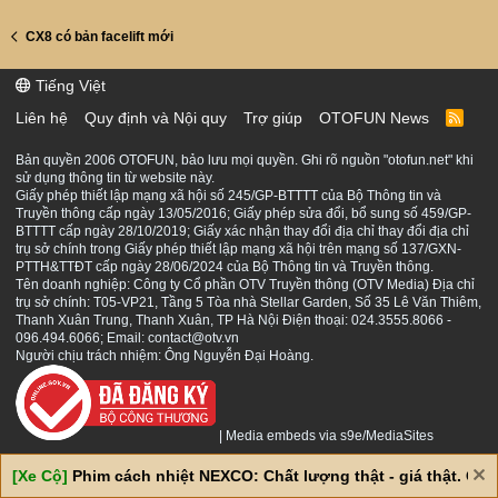
CX8 có bản facelift mới
Tiếng Việt
Liên hệ
Quy định và Nội quy
Trợ giúp
OTOFUN News
R
S
S
Bản quyền 2006 OTOFUN, bảo lưu mọi quyền. Ghi rõ nguồn "otofun.net" khi
sử dụng thông tin từ website này.
Giấy phép thiết lập mạng xã hội số 245/GP-BTTTT của Bộ Thông tin và
Truyền thông cấp ngày 13/05/2016; Giấy phép sửa đổi, bổ sung số 459/GP-
BTTTT cấp ngày 28/10/2019; Giấy xác nhận thay đổi địa chỉ thay đổi địa chỉ
trụ sở chính trong Giấy phép thiết lập mạng xã hội trên mạng số 137/GXN-
PTTH&TTĐT cấp ngày 28/06/2024 của Bộ Thông tin và Truyền thông.
Tên doanh nghiệp: Công ty Cổ phần OTV Truyền thông (OTV Media) Địa chỉ
trụ sở chính: T05-VP21, Tầng 5 Tòa nhà Stellar Garden, Số 35 Lê Văn Thiêm,
Thanh Xuân Trung, Thanh Xuân, TP Hà Nội Điện thoại: 024.3555.8066 -
096.494.6066; Email: contact@otv.vn
Người chịu trách nhiệm: Ông Nguyễn Đại Hoàng.
|
Media embeds via s9e/MediaSites
[Xe Cộ]
Phim cách nhiệt NEXCO: Chất lượng thật - giá thật. Giá 