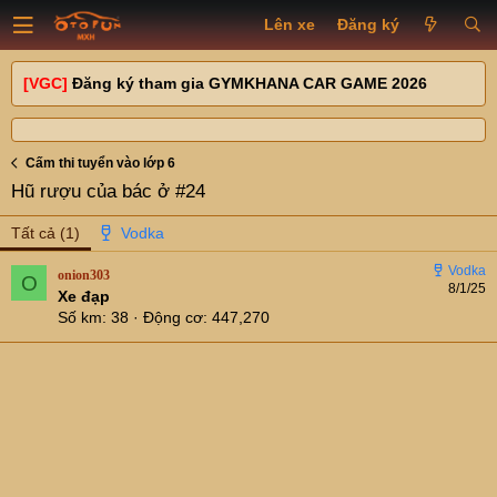
Lên xe
Đăng ký
[VGC]
Đăng ký tham gia GYMKHANA CAR GAME 2026
Cấm thi tuyển vào lớp 6
Hũ rượu của bác ở #24
Tất cả
(1)
onion303
O
8/1/25
Xe đạp
Số km
38
Động cơ
447,270