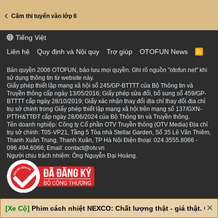
Cấm thi tuyển vào lớp 6
Tiếng Việt
Liên hệ
Quy định và Nội quy
Trợ giúp
OTOFUN News
R
S
S
Bản quyền 2006 OTOFUN, bảo lưu mọi quyền. Ghi rõ nguồn "otofun.net" khi
sử dụng thông tin từ website này.
Giấy phép thiết lập mạng xã hội số 245/GP-BTTTT của Bộ Thông tin và
Truyền thông cấp ngày 13/05/2016; Giấy phép sửa đổi, bổ sung số 459/GP-
BTTTT cấp ngày 28/10/2019; Giấy xác nhận thay đổi địa chỉ thay đổi địa chỉ
trụ sở chính trong Giấy phép thiết lập mạng xã hội trên mạng số 137/GXN-
PTTH&TTĐT cấp ngày 28/06/2024 của Bộ Thông tin và Truyền thông.
Tên doanh nghiệp: Công ty Cổ phần OTV Truyền thông (OTV Media) Địa chỉ
trụ sở chính: T05-VP21, Tầng 5 Tòa nhà Stellar Garden, Số 35 Lê Văn Thiêm,
Thanh Xuân Trung, Thanh Xuân, TP Hà Nội Điện thoại: 024.3555.8066 -
096.494.6066; Email: contact@otv.vn
Người chịu trách nhiệm: Ông Nguyễn Đại Hoàng.
[Xe Cộ]
Phim cách nhiệt NEXCO: Chất lượng thật - giá thật. Giá 