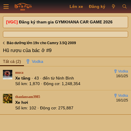
Lên xe
Đăng ký
[VGC]
Đăng ký tham gia GYMKHANA CAR GAME 2026
Bảo dưỡng lớn 19v cho Camry 3.5Q 2009
Hũ rượu của bác ở #9
Tất cả
(2)
muca
16/1/25
Xe tăng
·
43
·
đến từ
Ninh Bình
Số km
1,870
Động cơ
1,248,354
thanlansam3985
16/1/25
Xe hơi
Số km
102
Động cơ
275,887