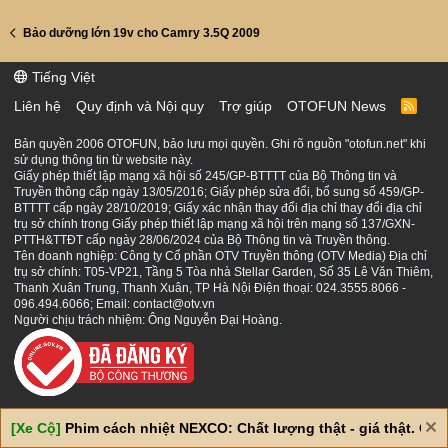
Bảo dưỡng lớn 19v cho Camry 3.5Q 2009
Tiếng Việt
Liên hệ
Quy định và Nội quy
Trợ giúp
OTOFUN News
R
S
S
Bản quyền 2006 OTOFUN, bảo lưu mọi quyền. Ghi rõ nguồn "otofun.net" khi
sử dụng thông tin từ website này.
Giấy phép thiết lập mạng xã hội số 245/GP-BTTTT của Bộ Thông tin và
Truyền thông cấp ngày 13/05/2016; Giấy phép sửa đổi, bổ sung số 459/GP-
BTTTT cấp ngày 28/10/2019; Giấy xác nhận thay đổi địa chỉ thay đổi địa chỉ
trụ sở chính trong Giấy phép thiết lập mạng xã hội trên mạng số 137/GXN-
PTTH&TTĐT cấp ngày 28/06/2024 của Bộ Thông tin và Truyền thông.
Tên doanh nghiệp: Công ty Cổ phần OTV Truyền thông (OTV Media) Địa chỉ
trụ sở chính: T05-VP21, Tầng 5 Tòa nhà Stellar Garden, Số 35 Lê Văn Thiêm,
Thanh Xuân Trung, Thanh Xuân, TP Hà Nội Điện thoại: 024.3555.8066 -
096.494.6066; Email: contact@otv.vn
Người chịu trách nhiệm: Ông Nguyễn Đại Hoàng.
[Xe Cộ]
Phim cách nhiệt NEXCO: Chất lượng thật - giá thật. Giá 