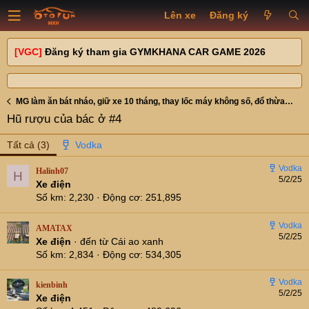
Lên xe
Đăng ký
[VGC]
Đăng ký tham gia GYMKHANA CAR GAME 2026
MG làm ăn bát nháo, giữ xe 10 tháng, thay lốc máy không số, đổ thừa trách nhiệm
Hũ rượu của bác ở #4
Tất cả
(3)
Halinh07
H
5/2/25
Xe điện
Số km
2,230
Động cơ
251,895
AMATAX
5/2/25
Xe điện
·
đến từ
Cái ao xanh
Số km
2,834
Động cơ
534,305
kienbinh
5/2/25
Xe điện