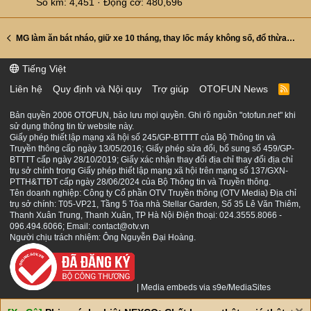
Số km
4,451
Động cơ
480,696
MG làm ăn bát nháo, giữ xe 10 tháng, thay lốc máy không số, đổ thừa trách nhiệm
Tiếng Việt
Liên hệ
Quy định và Nội quy
Trợ giúp
OTOFUN News
R
S
S
Bản quyền 2006 OTOFUN, bảo lưu mọi quyền. Ghi rõ nguồn "otofun.net" khi
sử dụng thông tin từ website này.
Giấy phép thiết lập mạng xã hội số 245/GP-BTTTT của Bộ Thông tin và
Truyền thông cấp ngày 13/05/2016; Giấy phép sửa đổi, bổ sung số 459/GP-
BTTTT cấp ngày 28/10/2019; Giấy xác nhận thay đổi địa chỉ thay đổi địa chỉ
trụ sở chính trong Giấy phép thiết lập mạng xã hội trên mạng số 137/GXN-
PTTH&TTĐT cấp ngày 28/06/2024 của Bộ Thông tin và Truyền thông.
Tên doanh nghiệp: Công ty Cổ phần OTV Truyền thông (OTV Media) Địa chỉ
trụ sở chính: T05-VP21, Tầng 5 Tòa nhà Stellar Garden, Số 35 Lê Văn Thiêm,
Thanh Xuân Trung, Thanh Xuân, TP Hà Nội Điện thoại: 024.3555.8066 -
096.494.6066; Email: contact@otv.vn
Người chịu trách nhiệm: Ông Nguyễn Đại Hoàng.
|
Media embeds via s9e/MediaSites