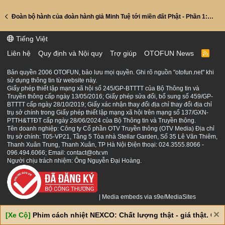
Đoàn bộ hành của đoàn hành giả Minh Tuệ tới miền đất Phật - Phần 1: đi bộ qua đất Lào và Thái Lan
Tiếng Việt
Liên hệ
Quy định và Nội quy
Trợ giúp
OTOFUN News
R
S
S
Bản quyền 2006 OTOFUN, bảo lưu mọi quyền. Ghi rõ nguồn "otofun.net" khi
sử dụng thông tin từ website này.
Giấy phép thiết lập mạng xã hội số 245/GP-BTTTT của Bộ Thông tin và
Truyền thông cấp ngày 13/05/2016; Giấy phép sửa đổi, bổ sung số 459/GP-
BTTTT cấp ngày 28/10/2019; Giấy xác nhận thay đổi địa chỉ thay đổi địa chỉ
trụ sở chính trong Giấy phép thiết lập mạng xã hội trên mạng số 137/GXN-
PTTH&TTĐT cấp ngày 28/06/2024 của Bộ Thông tin và Truyền thông.
Tên doanh nghiệp: Công ty Cổ phần OTV Truyền thông (OTV Media) Địa chỉ
trụ sở chính: T05-VP21, Tầng 5 Tòa nhà Stellar Garden, Số 35 Lê Văn Thiêm,
Thanh Xuân Trung, Thanh Xuân, TP Hà Nội Điện thoại: 024.3555.8066 -
096.494.6066; Email: contact@otv.vn
Người chịu trách nhiệm: Ông Nguyễn Đại Hoàng.
|
Media embeds via s9e/MediaSites
[Xe Cộ]
Phim cách nhiệt NEXCO: Chất lượng thật - giá thật. Giá 