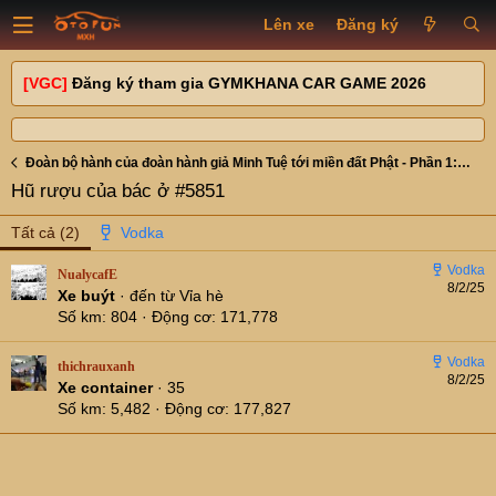
Lên xe
Đăng ký
[VGC]
Đăng ký tham gia GYMKHANA CAR GAME 2026
Đoàn bộ hành của đoàn hành giả Minh Tuệ tới miền đất Phật - Phần 1: đi bộ qua đất Lào và Thái Lan
Hũ rượu của bác ở #5851
Tất cả
(2)
NualycafE
8/2/25
Xe buýt
·
đến từ
Vỉa hè
Số km
804
Động cơ
171,778
thichrauxanh
8/2/25
Xe container
·
35
Số km
5,482
Động cơ
177,827